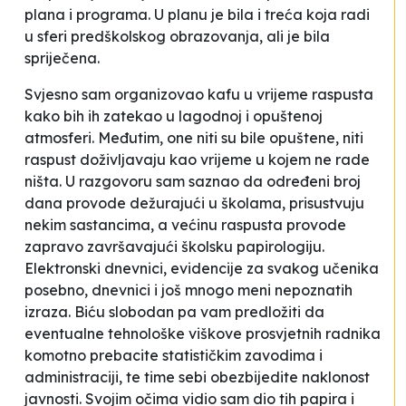
plana i programa. U planu je bila i treća koja radi
u sferi predškolskog obrazovanja, ali je bila
spriječena.
Svjesno sam organizovao kafu u vrijeme raspusta
kako bih ih zatekao u lagodnoj i opuštenoj
atmosferi. Međutim, one niti su bile opuštene, niti
raspust doživljavaju kao vrijeme u kojem ne rade
ništa. U razgovoru sam saznao da određeni broj
dana provode dežurajući u školama, prisustvuju
nekim sastancima, a većinu raspusta provode
zapravo završavajući školsku papirologiju.
Elektronski dnevnici, evidencije za svakog učenika
posebno, dnevnici i još mnogo meni nepoznatih
izraza. Biću slobodan pa vam predložiti da
eventualne tehnološke viškove prosvjetnih radnika
komotno prebacite statističkim zavodima i
administraciji, te time sebi obezbijedite naklonost
javnosti. Svojim očima vidio sam dio tih papira i