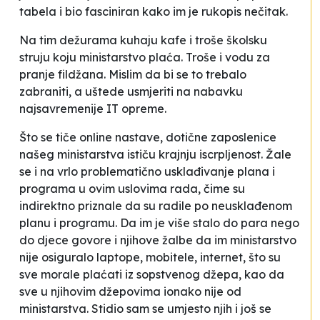
tabela i bio fasciniran kako im je rukopis nečitak.
Na tim dežurama kuhaju kafe i troše školsku
struju koju ministarstvo plaća. Troše i vodu za
pranje fildžana. Mislim da bi se to trebalo
zabraniti, a uštede usmjeriti na nabavku
najsavremenije IT opreme.
Što se tiče online nastave, dotične zaposlenice
našeg ministarstva ističu krajnju iscrpljenost. Žale
se i na vrlo
problematično
usklađivanje plana i
programa u ovim uslovima rada, čime su
indirektno priznale da su radile po neusklađenom
planu i programu. Da im je više stalo do para nego
do djece govore i njihove žalbe da im ministarstvo
nije osiguralo laptope, mobitele, internet, što su
sve morale plaćati iz sopstvenog džepa, kao da
sve u njihovim džepovima ionako nije od
ministarstva. Stidio sam se umjesto njih i još se