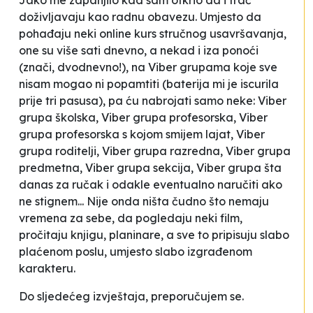
Jako me zapanjilo kad sam otkrio da i trač
doživljavaju kao radnu obavezu. Umjesto da
pohađaju neki online kurs stručnog usavršavanja,
one su više sati dnevno, a nekad i iza ponoći
(znači, dvodnevno!), na Viber grupama koje sve
nisam mogao ni popamtiti (baterija mi je iscurila
prije tri pasusa), pa ću nabrojati samo neke: Viber
grupa školska, Viber grupa profesorska, Viber
grupa profesorska s kojom smijem lajat, Viber
grupa roditelji, Viber grupa razredna, Viber grupa
predmetna, Viber grupa sekcija, Viber grupa šta
danas za ručak i odakle eventualno naručiti ako
ne stignem... Nije onda ništa čudno što nemaju
vremena za sebe, da pogledaju neki film,
pročitaju knjigu, planinare, a sve to pripisuju slabo
plaćenom poslu, umjesto slabo izgrađenom
karakteru.
Do sljedećeg izvještaja, preporučujem se.