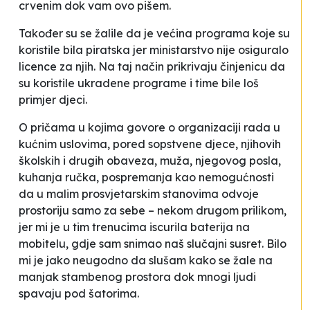
crvenim dok vam ovo pišem.
Također su se žalile da je većina programa koje su
koristile bila piratska jer ministarstvo nije osiguralo
licence za njih. Na taj način prikrivaju činjenicu da
su koristile ukradene programe i time bile loš
primjer djeci.
O pričama u kojima govore o organizaciji rada u
kućnim uslovima, pored sopstvene djece, njihovih
školskih i drugih obaveza, muža, njegovog posla,
kuhanja ručka, pospremanja kao nemogućnosti
da u malim prosvjetarskim stanovima odvoje
prostoriju samo za sebe – nekom drugom prilikom,
jer mi je u tim trenucima iscurila baterija na
mobitelu, gdje sam snimao naš
slučajni susret
. Bilo
mi je jako neugodno da slušam kako se žale na
manjak stambenog prostora dok mnogi ljudi
spavaju pod šatorima.