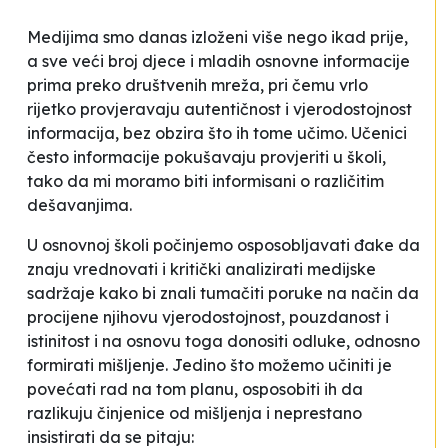
Medijima smo danas izloženi više nego ikad prije,
a sve veći broj djece i mladih osnovne informacije
prima preko društvenih mreža, pri čemu vrlo
rijetko provjeravaju autentičnost i vjerodostojnost
informacija, bez obzira što ih tome učimo. Učenici
često informacije pokušavaju provjeriti u školi,
tako da mi moramo biti informisani o različitim
dešavanjima.
U osnovnoj školi počinjemo osposobljavati đake da
znaju vrednovati i kritički analizirati medijske
sadržaje kako bi znali tumačiti poruke na način da
procijene njihovu vjerodostojnost, pouzdanost i
istinitost i na osnovu toga donositi odluke, odnosno
formirati mišljenje. Jedino što možemo učiniti je
povećati rad na tom planu, osposobiti ih da
razlikuju činjenice od mišljenja i neprestano
insistirati da se pitaju: