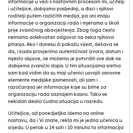
informacije u vezi s nastavnim procesom mi, učitelji
i učiteljice, dobijamo posljednji, a đaci i njihovi
roditelji putem različitih medija, pa oni imaju
informacije o organizaciji rada i mjerama u školi
prije zvaničnog obavještenja. Zbog toga često
nemamo adekvatan odgovor na neka njihova
pitanja. Ako i donesu ili pokažu vijest, dešava se
da, i kada provjerimo autentičnost izvora, datum i
mjesto objave, ne možemo je potvrditi sve dok ne
dobijemo zvanični dopis. U tim situacijama sretna
sam kad vidim da su moji učenici usvojili osnovne
elemente medijske pismenosti, ali sam i
razočarana jer informacije koje su bitne za
organizaciju rada saznajem kasno. Tako se
nekidan desila čudna situacija u razredu.
Učiteljice, od ponedjeljka idemo na online
nastavu, da i Vi znate
, rekla mi je jedna učenica u
srijedu. U petak u 14 sati i 10 minuta ta informacija