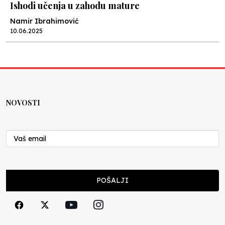
Ishodi učenja u zahodu mature
Namir Ibrahimović
10.06.2025
Kraj školske godine, fotofiniš
Anes Osmić
04.06.2025
NOVOSTI
Reformar’s Coming
Nenad Veličković
29.10.2024
Cuke i djeca
POŠALJI
Školegijum redakcija
06.12.2023