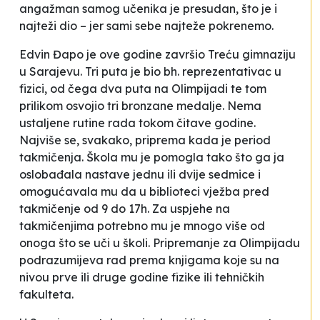
angažman samog učenika je presudan, što je i
najteži dio – jer sami sebe najteže pokrenemo.
Edvin Đapo je ove godine završio Treću gimnaziju
u Sarajevu. Tri puta je bio bh. reprezentativac u
fizici, od čega dva puta na Olimpijadi te tom
prilikom osvojio tri bronzane medalje. Nema
ustaljene rutine rada tokom čitave godine.
Najviše se, svakako, priprema kada je period
takmičenja. Škola mu je pomogla tako što ga ja
oslobađala nastave jednu ili dvije sedmice i
omogućavala mu da u biblioteci vježba pred
takmičenje od 9 do 17h. Za uspjehe na
takmičenjima potrebno mu je mnogo više od
onoga što se uči u školi. Pripremanje za Olimpijadu
podrazumijeva rad prema knjigama koje su na
nivou prve ili druge godine fizike ili tehničkih
fakulteta.