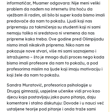
informatičar, Muamer odgovara:
Nije meni veliki
problem da nađem na internetu šta hoću da
vježbam ili radim, ali bilo bi super kada bismo imali
predavače da nam to pokažu. Ljudi koji nas
pripremaju za takmičenja su studenti koji ni sami
nemaju toliko ni sredstava ni vremena da nas
pripreme kako treba. Ove godine pred Olimpijadu
nismo imali nikakvih priprema. Niko nam ne
pokazuje nove stvari, više mi sami saznajemo i
istražujemo – što je mnogo duži proces nego kada
bismo imali profesore da nam to pokažu, a pod
profesorima mislim na ljude koji imaju motivaciju i
koji žele da nam to pokažu.
Sandra Muratović, profesorica psihologije u
Drugoj gimnaziji, uspješne učenike vidi prvo kao
djecu koja postavljaju jako puno pitanja, daju
komentare i stalno diskutuju:
Dovode i u nauci već
ustaljene teorije pod pitanje i onda traže sami