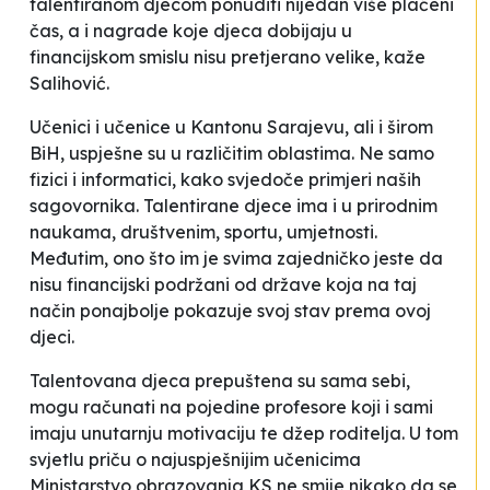
talentiranom djecom ponuditi nijedan više plaćeni
čas, a i nagrade koje djeca dobijaju u
financijskom smislu nisu pretjerano velike
, kaže
Salihović.
Učenici i učenice u Kantonu Sarajevu, ali i širom
BiH, uspješne su u različitim oblastima. Ne samo
fizici i informatici, kako svjedoče primjeri naših
sagovornika. Talentirane djece ima i u prirodnim
naukama, društvenim, sportu, umjetnosti.
Međutim, ono što im je svima zajedničko jeste da
nisu financijski podržani od države koja na taj
način ponajbolje pokazuje svoj stav prema ovoj
djeci.
Talentovana djeca prepuštena su sama sebi,
mogu računati na pojedine profesore koji i sami
imaju unutarnju motivaciju te džep roditelja. U tom
svjetlu priču o najuspješnijim učenicima
Ministarstvo obrazovanja KS ne smije nikako da se