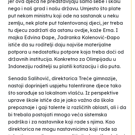
jer ova djeca ne predstavljaju samo sebe i školu
nego i naš grad i našu državu. Umjesto što plate
put nekom ministru koji ode na sastanak u neku
zemlju, nek plate put talentovanoj djeci, jer treba
tu djecu zadržati da ostanu ovdje
, kaže Erna. I
majka Edvina Đape, Jadranka Kolenović-Đapo
ističe da su roditelji daju najviše materijalne
potpora u nedostatku potpore koja treba doći od
državnih institucija.
Konkretno za Olimpijadu u
Indoneziju roditelji su platili kotizaciju i dio puta.
Senada Salihović, direktorica Treće gimnazije,
nastoji doprinijeti uspjehu talentirane djece tako
što sarađuje sa lokalnom vlašću. Iz perspektive
uprave škole ističe da je jako važno da škola
prepoznaje i gaji talente iz različitih oblasti, ali i da
bi trebala postojati mnogo veća sistemska
podrška i za nastavnike koji rade s njima.
Kao
direktorica ne mogu nastavnicima koji rade sa