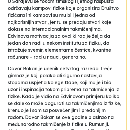
U Sarajevu se tokom zimskog i ljetnog raspusta
održavaju kampovi fizike koje organizira Društvo
fizičara i ti kampovi su mu bili jedna od
najkorisnijih stvari, jer tu se predaju stvari koje
dolaze na internacionalnim takmičenjima.
Edvinova motivacija za ovoliki rad je želja da
jedan dan radi u nekom institutu za fiziku, da
istražuje svemir, elementarne čestice, kvantne
računare – rad u nauci, generalno.
Davor Bokan je učenik četvrtog razreda Treće
gimnazije koji polako ali sigurno nastavlja
stopama uspjeha kolege Đape, koji mu je i bio
uzor i inspiracija tokom priprema za takmičenja iz
fizike. Kada je vidio na Edvinovom primjeru koliko
se daleko može dogurati sa takmičenjima iz fizike,
krenuo je i sam sa posvećenijim i predanijim
radom. Davor Bokan se ove godine plasirao na
međunarodno takmičenje iz fizike u Rumuniji.