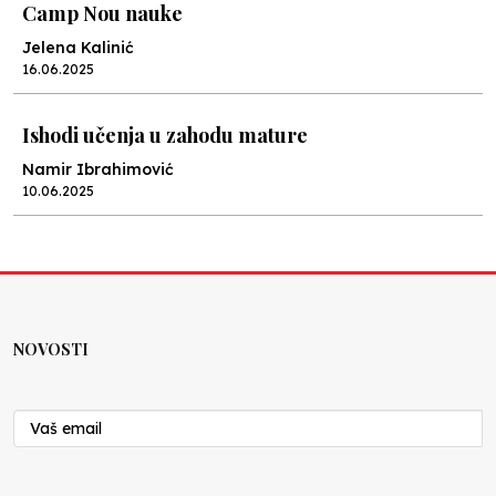
Camp Nou nauke
Jelena Kalinić
16.06.2025
Ishodi učenja u zahodu mature
Namir Ibrahimović
10.06.2025
Kraj školske godine, fotofiniš
Anes Osmić
04.06.2025
NOVOSTI
Reformar’s Coming
Nenad Veličković
29.10.2024