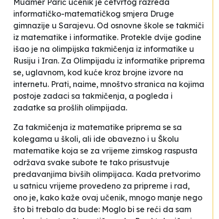
Muamer Parić učenik je četvrtog razreda
informatičko-matematičkog smjera Druge
gimnazije u Sarajevu. Od osnovne škole se takmiči
iz matematike i informatike. Protekle dvije godine
išao je na olimpijska takmičenja iz informatike u
Rusiju i Iran. Za Olimpijadu iz informatike priprema
se, uglavnom, kod kuće kroz brojne izvore na
internetu. Prati, naime, mnoštvo stranica na kojima
postoje zadaci sa takmičenja, a pogleda i
zadatke sa prošlih olimpijada.
Za takmičenja iz matematike priprema se sa
kolegama u školi, ali ide obavezno i u Školu
matematike koja se za vrijeme zimskog raspusta
održava svake subote te tako prisustvuje
predavanjima bivših olimpijaca. Kada pretvorimo
u satnicu vrijeme provedeno za pripreme i rad,
ono je, kako kaže ovaj učenik, mnogo manje nego
što bi trebalo da bude:
Moglo bi se reći da sam