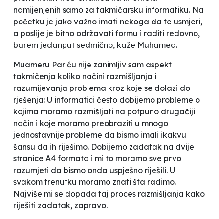
namijenjenih samo za takmičarsku informatiku. Na
početku je jako važno imati nekoga da te usmjeri,
a poslije je bitno održavati formu i raditi redovno,
barem jedanput sedmično
, kaže Muhamed.
Muameru Pariću nije zanimljiv sam aspekt
takmičenja koliko načini razmišljanja i
razumijevanja problema kroz koje se dolazi do
rješenja:
U informatici često dobijemo probleme o
kojima moramo razmišljati na potpuno drugačiji
način i koje moramo preobraziti u mnogo
jednostavnije probleme da bismo imali ikakvu
šansu da ih riješimo. Dobijemo zadatak na dvije
stranice A4 formata i mi to moramo sve prvo
razumjeti da bismo onda uspješno riješili. U
svakom trenutku moramo znati šta radimo.
Najviše mi se dopada taj proces razmišljanja kako
riješiti zadatak, zapravo.