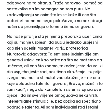
odgovore na ta pitanja. Traže naravno i pomoć od
nastavnika da im pomogne na tom putu. Ne
zadovoljavaju se onim što im se kaže ili ono što
autoritet nametne nego pokušavaju na neki drugi
način da promišljaju o tome o čemu se govori.
Na naše pitanje šta je njena preporuka učenicima
koji su manje uspješni da budu jednako uspješni
kao njen učenik Muamer Parić, profesorica
Muratović odgovora:
Talent jeste jednim dijelom
genetski uslovljen kao nešto na što ne možemo da
utičemo, ali ono što znamo, također, jeste da veliki
dio uspjeha jeste rad, pozitivno okruženje i tu prije
svega mislimo na stimulativno okruženje – ne ono
koje aplaudira talentu i govori: „Bravo, možeš ti to
sam kući“, nego da kompletan sistem stoji iza ove
djece i da im sve vrijeme omogućava neku vrstu
intelektualne stimulacije, bez obzira na specifično
područje talenta. Ali sam individualni rad i stalni