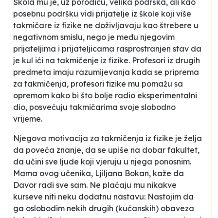
Škola mu je, uz porodicu, velika podrška, ali kao
posebnu podršku vidi prijatelje iz škole koji više
takmičare iz fizike ne doživljavaju kao štrebere u
negativnom smislu, nego je među njegovim
prijateljima i prijateljicama rasprostranjen stav da
je kul ići na takmičenje iz fizike. Profesori iz drugih
predmeta imaju razumijevanja kada se priprema
za takmičenja, profesori fizike mu pomažu sa
opremom kako bi što bolje radio eksperimentalni
dio, posvećuju takmičarima svoje slobodno
vrijeme.
Njegova motivacija za takmičenja iz fizike je želja
da poveća znanje, da se upiše na dobar fakultet,
da učini sve ljude koji vjeruju u njega ponosnim.
Mama ovog učenika, Ljiljana Bokan, kaže da
Davor radi sve sam. Ne plaćaju mu nikakve
kurseve niti neku dodatnu nastavu:
Nastojim da
ga oslobodim nekih drugih (kućanskih) obaveza