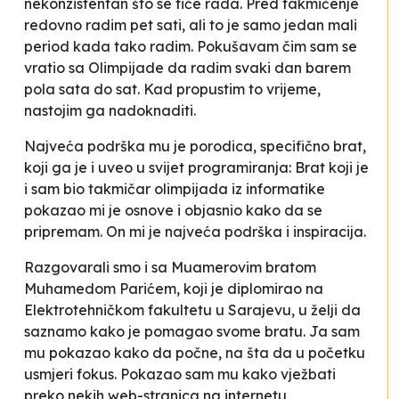
nekonzistentan što se tiče rada. Pred takmičenje
redovno radim pet sati, ali to je samo jedan mali
period kada tako radim. Pokušavam čim sam se
vratio sa Olimpijade da radim svaki dan barem
pola sata do sat. Kad propustim to vrijeme,
nastojim ga nadoknaditi.
Najveća podrška mu je porodica, specifično brat,
koji ga je i uveo u svijet programiranja:
Brat koji je
i sam bio takmičar olimpijada iz informatike
pokazao mi je osnove i objasnio kako da se
pripremam. On mi je najveća podrška i inspiracija.
Razgovarali smo i sa Muamerovim bratom
Muhamedom Parićem, koji je diplomirao na
Elektrotehničkom fakultetu u Sarajevu, u želji da
saznamo kako je pomagao svome bratu.
Ja sam
mu pokazao kako da počne, na šta da u početku
usmjeri fokus. Pokazao sam mu kako vježbati
preko nekih web-stranica na internetu