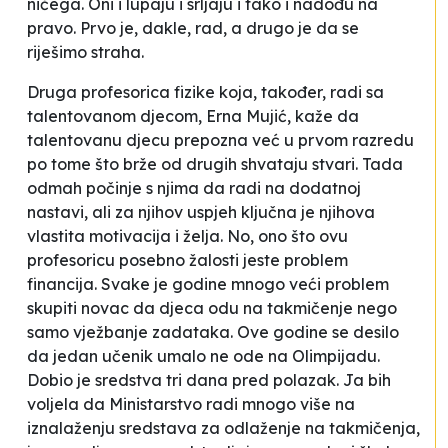
ničega. Oni i lupaju i srljaju i tako i nadođu na
pravo. Prvo je, dakle, rad, a drugo je da se
riješimo straha.
Druga profesorica fizike koja, također, radi sa
talentovanom djecom, Erna Mujić, kaže da
talentovanu djecu prepozna već u prvom razredu
po tome što brže od drugih shvataju stvari. Tada
odmah počinje s njima da radi na dodatnoj
nastavi, ali za njihov uspjeh ključna je njihova
vlastita motivacija i želja. No, ono što ovu
profesoricu posebno žalosti jeste problem
financija. Svake je godine mnogo veći problem
skupiti novac da djeca odu na takmičenje nego
samo vježbanje zadataka. Ove godine se desilo
da jedan učenik umalo ne ode na Olimpijadu.
Dobio je sredstva tri dana pred polazak.
Ja bih
voljela da Ministarstvo radi mnogo više na
iznalaženju sredstava za odlaženje na takmičenja,