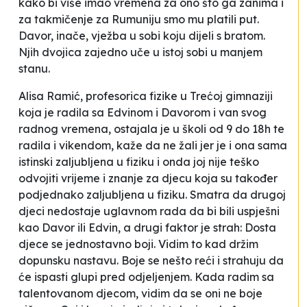
kako bi više imao vremena za ono što ga zanima i
za takmičenje za Rumuniju smo mu platili put.
Davor, inače, vježba u sobi koju dijeli s bratom.
Njih dvojica zajedno uče u istoj sobi u manjem
stanu.
Alisa Ramić, profesorica fizike u Trećoj gimnaziji
koja je radila sa Edvinom i Davorom i van svog
radnog vremena, ostajala je u školi od 9 do 18h te
radila i vikendom, kaže da ne žali jer je i ona sama
istinski zaljubljena u fiziku i onda joj nije teško
odvojiti vrijeme i znanje za djecu koja su također
podjednako zaljubljena u fiziku. Smatra da drugoj
djeci nedostaje uglavnom rada da bi bili uspješni
kao Davor ili Edvin, a drugi faktor je strah:
Dosta
djece se jednostavno boji. Vidim to kad držim
dopunsku nastavu. Boje se nešto reći i strahuju da
će ispasti glupi pred odjeljenjem. Kada radim sa
talentovanom djecom, vidim da se oni ne boje