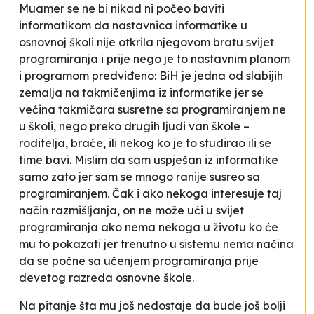
Muamer se ne bi nikad ni počeo baviti
informatikom da nastavnica informatike u
osnovnoj školi nije otkrila njegovom bratu svijet
programiranja i prije nego je to nastavnim planom
i programom predviđeno:
BiH je jedna od slabijih
zemalja na takmičenjima iz informatike jer se
većina takmičara susretne sa programiranjem ne
u školi, nego preko drugih ljudi van škole –
roditelja, braće, ili nekog ko je to studirao ili se
time bavi. Mislim da sam uspješan iz informatike
samo zato jer sam se mnogo ranije susreo sa
programiranjem. Čak i ako nekoga interesuje taj
način razmišljanja, on ne može ući u svijet
programiranja ako nema nekoga u životu ko će
mu to pokazati jer trenutno u sistemu nema načina
da se počne sa učenjem programiranja prije
devetog razreda osnovne škole.
Na pitanje šta mu još nedostaje da bude još bolji