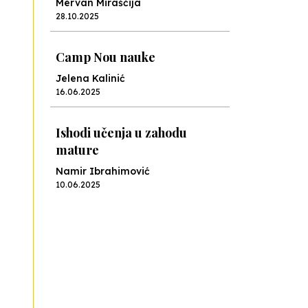
Mervan Miraščija
28.10.2025
Camp Nou nauke
Jelena Kalinić
16.06.2025
Ishodi učenja u zahodu
mature
Namir Ibrahimović
10.06.2025
Kraj školske godine, fotofiniš
Anes Osmić
04.06.2025
Reformar’s Coming