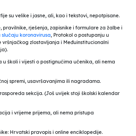
je su velike i jasne, ali, kao i tekstovi, nepotpisane.
 pravilnike, rješenja, zapisnike i formulare za žalbe i
 slučaju koronavirusa
,
Protokol o postupanju u
e vršnjačkog zlostavljanja i Međuinstitucionalni
lja
).
 u školi i vijesti o postignućima učenika, ali nema
noj spremi, usavršavanjima ili nagradama.
sporeda sekcija. (Još uvijek stoji školski kalendar
cija i vrijeme prijema, ali nema pristupa
nike:
Hrvatski pravopis
i online enciklopedije.