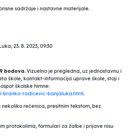
risne sadržaje i nastavne materijale.
Luka, 23. 8. 2023, 09:30
9 bodova
. Vizuelno je pregledna, uz jednostavnu i
ata škole, kontakt-informacija uprave škole, stoji i
ospot školske himne:
i-branko-radicevic-banjaluka.html
.
u nekoliko rečenica, presitnim tekstom, bez
im protokolima, formulari za žalbe i prijave nisu