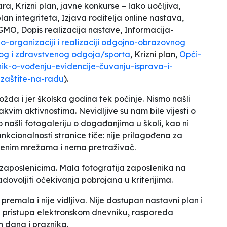
ra, Krizni plan, javne konkurse – lako uočljiva,
an integriteta, Izjava roditelja online nastava,
GMO, Dopis realizacija nastave, Informacija-
o-organizaciji i realizaciji odgojno-obrazovnog
nog i zdravstvenog odgoja/sporta
, Krizni plan,
Opći-
nik-o-vođenju-evidencije-čuvanju-isprava-i-
-zaštite-na-radu
).
ožda i jer školska godina tek počinje. Nismo našli
kakvim aktivnostima. Nevidljive su nam bile vijesti o
našli fotogaleriju o događanjima u školi, kao ni
 funkcionalnosti stranice tiče: nije prilagođena za
tvenim mrežama i nema pretraživač.
zaposlenicima. Mala fotografija zaposlenika na
dovoljiti očekivanja pobrojana u kriterijima.
premala i nije vidljiva. Nije dostupan nastavni plan i
 pristupa elektronskom dnevniku, rasporeda
 dana i praznika.