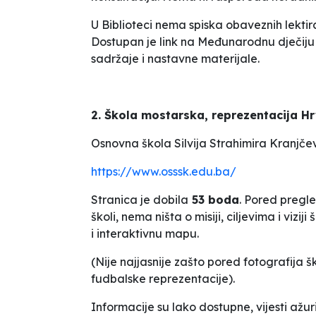
U Biblioteci nema spiska obaveznih lektira
Dostupan je link na
Međunarodnu dječiju 
sadržaje i nastavne materijale.
2. Škola mostarska, reprezentacija H
Osnovna škola
Silvija Strahimira Kranjče
https://www.osssk.edu.ba/
Stranica je dobila
53 boda
. Pored pregle
školi, nema ništa o misiji, ciljevima i viz
i interaktivnu mapu.
(Nije najjasnije zašto pored fotografija š
fudbalske reprezentacije).
Informacije su lako dostupne, vijesti ažu