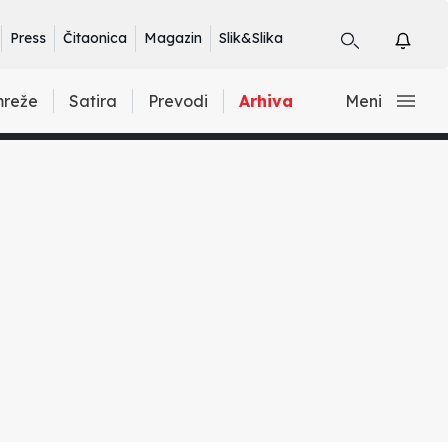
Press
Čitaonica
Magazin
Slik&Slika
mreže
Satira
Prevodi
Arhiva
Meni