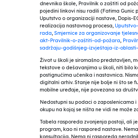
dnevnika škole, Pravilnik o zaštiti od poža
pojedini linkovi nisu radili (
Fatima Gunic pl
Uputstvo o organizaciji nastave, Dopis-E
realizacija nastavnog procesa,
Uputstvo-
rada
,
Smjernice za organizovanje tjeles
akt-Pravilnik-o-zaštiti-od-požara
,
Pravil
sadržaju-godišnjeg-izvještaja-iz-oblasti
Život u školi je siromašno predstavljen, m
tekstove o dešavanjima u školi, niti bilo 
postignućima učenika i nastavnica. Nismo 
digitalni arhiv. Stanje nije bolje ni što se
mobilne uređaje, nije povezana sa druš
Nedostupni su podaci o zaposlenicama i 
okupu na kojoj se ništa ne vidi ne može za
Tabela rasporeda zvonjenja postoji, ali je 
program, kao ni raspored nastave. Nema
konsultacija. Nema ni rasporeda neradnih