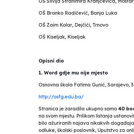
OŠ
Silvija Strahimira Kranjčevića
, Mostar
OŠ
Branko Radičević
, Banja Luka
OŠ
Zaim Kolar
, Dejčići, Trnovo
OŠ
Kiseljak
, Kiseljak
Opisni dio
1. Word gdje mu nije mjesto
Osnovna škola
Fatima Gunić
, Sarajevo, 3
http://osfg.edu.ba/
Stranica je zaradila ukupno
samo
40 bo
na svom mjestu. Prilikom
listanja
ustanovil
bilo ažuriranih najava nikakvih događaja.
odluke, školski poslovnik, Uputstvo za o