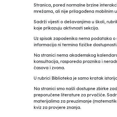
Stranica, pored normalne brzine interakc
mrežama, ali nije prilagođena mobilnim 
Sadrži vijesti o dešavanjima u školi, rubri
koje prikazuju aktivnosti sekcija.
Uz spisak zaposlenika nema podataka o s
informacija ni termina fizičke dostupnosti
Na stranici nema akademskog kalendara,
konsultacija, rasporeda praznika i nera
časova i zvona.
U rubrici
Biblioteka
je samo kratak istorija
Na stranici smo našli dostupne zbirke zad
preporučene literature za prvačiće. Sadrž
materijalima za preuzimanje (matematika, 
kviz za provjere znanja.