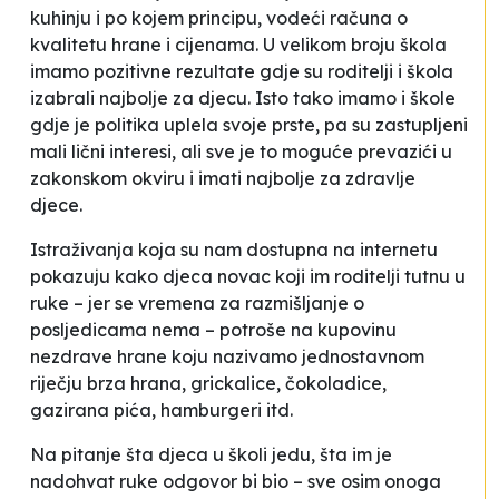
kuhinju i po kojem principu, vodeći računa o
kvalitetu hrane i cijenama. U velikom broju škola
imamo pozitivne rezultate gdje su roditelji i škola
izabrali najbolje za djecu. Isto tako imamo i škole
gdje je politika uplela svoje prste, pa su zastupljeni
mali lični interesi, ali sve je to moguće prevazići u
zakonskom okviru i imati najbolje za zdravlje
djece.
Istraživanja koja su nam dostupna na internetu
pokazuju kako djeca novac koji im roditelji
tutnu
u
ruke – jer se vremena za razmišljanje o
posljedicama nema – potroše na kupovinu
nezdrave hrane koju nazivamo jednostavnom
riječju
brza hrana
, grickalice, čokoladice,
gazirana pića, hamburgeri itd.
Na pitanje šta djeca u školi jedu, šta im je
nadohvat ruke odgovor bi bio – sve osim onoga