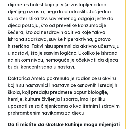
dijabetes bolest koja je više zastupljena kod
dječijeg uzrasta, nego kod odraslih. Još jedna
karakteristika tzv. savremenog odgoja jeste da
djeca postaju, što od prevelike konzumacije
šećera, što od nezdravih aditiva koje takva
ishrana sadržava, suviše hiperaktivna, gotovo
histerična. Takvi nisu spremni da aktivno učestvuju
u nastavi, što je sasvim logično. Ukoliko je ishrana
na niskom nivou, nemoguće je očekivati da djeca
budu koncentrisana u nastavi
.
Doktorica Amela pokrenula je radionice u okviru
kojih su nastavnici i nastavnice osnovnih i srednjih
škola, koji predaju predmete poput biologije,
hemije, kulture življenja i sporta, imali priliku
upoznati se sa činjenicama o kvalitetnim i zdravim
prehrambenim navikama za djecu.
Da li mislite da školske kuhinje mogu mijenjati