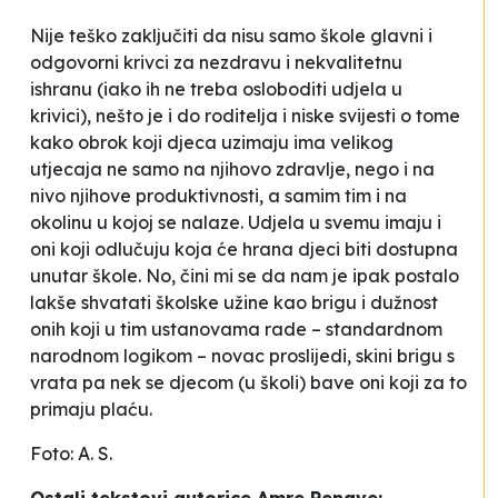
Nije teško zaključiti da nisu samo škole
glavni i
odgovorni
krivci za nezdravu i nekvalitetnu
ishranu (iako ih ne treba osloboditi udjela u
krivici), nešto je i do roditelja i niske svijesti o tome
kako obrok koji djeca uzimaju ima velikog
utjecaja ne samo na njihovo zdravlje, nego i na
nivo njihove produktivnosti, a samim tim i na
okolinu u kojoj se nalaze. Udjela u svemu imaju i
oni koji odlučuju koja će hrana djeci biti dostupna
unutar škole. No, čini mi se da nam je ipak postalo
lakše shvatati školske užine kao brigu i dužnost
onih koji u tim ustanovama rade – standardnom
narodnom logikom – novac proslijedi,
skini brigu s
vrata
pa nek se djecom (u školi) bave oni koji za to
primaju plaću.
Foto: A. S.