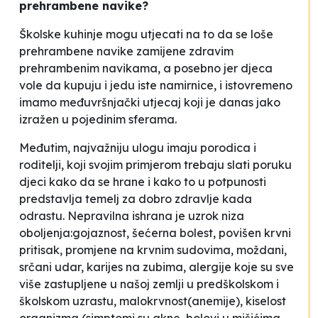
prehrambene navike?
Školske kuhinje mogu utjecati na to da se loše
prehrambene navike zamijene zdravim
prehrambenim navikama, a posebno jer djeca
vole da kupuju i jedu iste namirnice, i istovremeno
imamo međuvršnjački utjecaj koji je danas jako
izražen u pojedinim sferama.
Međutim, najvažniju ulogu imaju porodica i
roditelji, koji svojim primjerom trebaju slati poruku
djeci kako da se hrane i kako to u potpunosti
predstavlja temelj za dobro zdravlje kada
odrastu. Nepravilna ishrana je uzrok niza
oboljenja:gojaznost, šećerna bolest, povišen krvni
pritisak, promjene na krvnim sudovima, moždani,
srčani udar, karijes na zubima, alergije koje su sve
više zastupljene u našoj zemlji u predškolskom i
školskom uzrastu, malokrvnost(anemije), kiselost