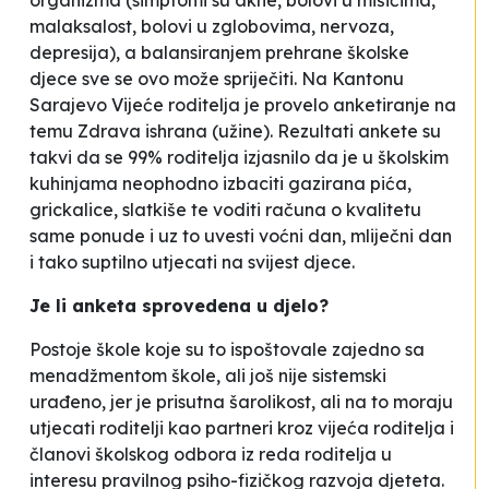
organizma (simptomi su akne, bolovi u mišićima,
malaksalost, bolovi u zglobovima, nervoza,
depresija), a balansiranjem prehrane školske
djece sve se ovo može spriječiti. Na Kantonu
Sarajevo Vijeće roditelja je provelo anketiranje na
temu
Zdrava ishrana
(užine). Rezultati ankete su
takvi da se 99% roditelja izjasnilo da je u školskim
kuhinjama neophodno izbaciti gazirana pića,
grickalice, slatkiše te voditi računa o kvalitetu
same ponude i uz to uvesti voćni dan, mliječni dan
i tako suptilno utjecati na svijest djece.
Je li anketa sprovedena u djelo?
Postoje škole koje su to ispoštovale zajedno sa
menadžmentom škole, ali još nije sistemski
urađeno, jer je prisutna šarolikost, ali na to moraju
utjecati roditelji kao partneri kroz vijeća roditelja i
članovi školskog odbora iz reda roditelja u
interesu pravilnog psiho-fizičkog razvoja djeteta.