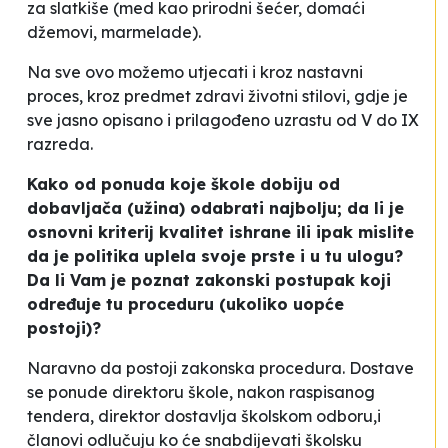
za slatkiše (med kao prirodni šećer, domaći
džemovi, marmelade).
Na sve ovo možemo utjecati i kroz nastavni
proces, kroz predmet zdravi životni stilovi, gdje je
sve jasno opisano i prilagođeno uzrastu od V do IX
razreda.
Kako od ponuda koje škole dobiju od
dobavljača (užina) odabrati najbolju; da li je
osnovni kriterij kvalitet ishrane ili ipak mislite
da je politika
uplela svoje prste
i u tu ulogu?
Da li Vam je poznat zakonski postupak koji
određuje tu proceduru (ukoliko uopće
postoji)?
Naravno da postoji zakonska procedura. Dostave
se ponude direktoru škole, nakon raspisanog
tendera, direktor dostavlja školskom odboru,i
članovi odlučuju ko će snabdijevati školsku