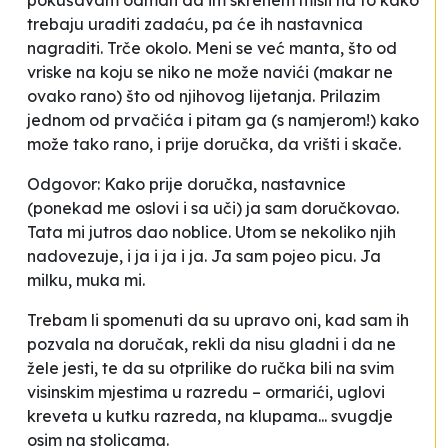
pokušavam odmah da im skrenem misli na to kako
trebaju uraditi zadaću, pa će ih nastavnica
nagraditi. Trče okolo. Meni se već
manta
, što od
vriske na koju se niko ne može navići (makar ne
ovako rano) što od njihovog lijetanja. Prilazim
jednom od prvačića i pitam ga (s namjerom!) kako
može tako rano, i prije doručka, da vrišti i skače.
Odgovor:
Kako prije doručka, nastavnice
(ponekad me oslovi i sa
uči
)
ja sam doručkovao.
Tata mi jutros dao noblice
. Utom se nekoliko njih
nadovezuje,
i ja i ja i ja
.
Ja sam pojeo picu
.
Ja
milku, muka mi
.
Trebam li spomenuti da su upravo oni, kad sam ih
pozvala na doručak, rekli da nisu gladni i da ne
žele jesti, te da su otprilike do ručka bili na svim
visinskim
mjestima u razredu – ormarići, uglovi
kreveta u kutku razreda, na klupama... svugdje
osim na stolicama.