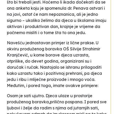
što bi trebali jesti. Hoćemo li ikada dočekati da se
ona anketa koju je spomenula dr. Penava ostvari i
na javi
, ostat će nam nepoznanica, ali je jedno
sigurno – ukoliko želimo da djeca u školama imaju
aktivan i produktivan dan, krajnje je vrijeme da
počnemo misliti i o tome šta to ona jedu.
Navešću jednostavan primjer iz lične prakse. U
okviru produženog boravka OŠ
Silvije Strahimir
Kranjčević
, u kome borave djeca uzrasta,
otprilike, do devet godina, organizirani su i
doručak i ručak. Nastojalo se ishranu prilagoditi
kako uzrastu tako i pozitivnoj prehrani, pa djeca
jedu i ribu i mliječne proizvode i mnogo voća.
Međutim, i pored toga, imate ovakve primjere:
Osam je sati ujutro. Djeca ulaze u prostorije
produženog boravka,prilično pospana. I pored sve
ljubavi i želje da radim s njima od jutarnjih sati,