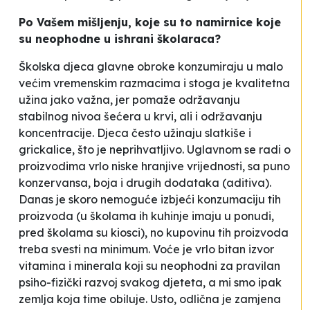
Po Vašem mišljenju, koje su to namirnice koje
su neophodne u ishrani školaraca?
Školska djeca glavne obroke konzumiraju u malo
većim vremenskim razmacima i stoga je kvalitetna
užina jako važna, jer pomaže održavanju
stabilnog nivoa šećera u krvi, ali i održavanju
koncentracije. Djeca često užinaju slatkiše i
grickalice, što je neprihvatljivo. Uglavnom se radi o
proizvodima vrlo niske hranjive vrijednosti, sa puno
konzervansa, boja i drugih dodataka (aditiva).
Danas je skoro nemoguće izbjeći konzumaciju tih
proizvoda (u školama ih kuhinje imaju u ponudi,
pred školama su kiosci), no kupovinu tih proizvoda
treba svesti na minimum. Voće je vrlo bitan izvor
vitamina i minerala koji su neophodni za pravilan
psiho-fizički razvoj svakog djeteta, a mi smo ipak
zemlja koja time obiluje. Usto, odlična je zamjena