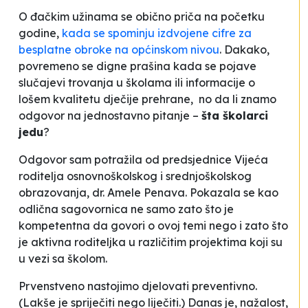
O đačkim užinama se obično priča na početku
godine,
kada se spominju izdvojene cifre za
besplatne obroke na općinskom nivou
. Dakako,
povremeno se digne prašina kada se pojave
slučajevi trovanja u školama ili informacije o
lošem kvalitetu dječije prehrane, no da li znamo
odgovor na jednostavno pitanje –
šta školarci
jedu
?
Odgovor sam potražila od predsjednice Vijeća
roditelja osnovnoškolskog i srednjoškolskog
obrazovanja, dr. Amele Penava. Pokazala se kao
odlična sagovornica ne samo zato što je
kompetentna da govori o ovoj temi nego i zato što
je
aktivna
roditeljka u različitim projektima koji su
u vezi sa školom.
Prvenstveno nastojimo djelovati preventivno.
(Lakše je spriječiti nego liječiti.) Danas je, nažalost,