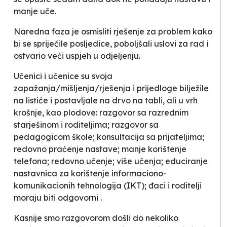
manje uče.
Naredna faza je osmisliti rješenje za problem kako
bi se spriječile posljedice, poboljšali uslovi za rad i
ostvario veći uspjeh u odjeljenju.
Učenici i učenice su svoja
zapažanja/mišljenja/rješenja i prijedloge bilježile
na listiće i postavljale na drvo na tabli, ali u vrh
krošnje, kao plodove: razgovor sa razrednim
starješinom i roditeljima; razgovor sa
pedagogicom škole; konsultacija sa prijateljima;
redovno praćenje nastave; manje korištenje
telefona; redovno učenje; više učenja; educiranje
nastavnica za korištenje informaciono-
komunikacionih tehnologija (IKT); đaci i roditelji
moraju biti odgovorni .
Kasnije smo razgovorom došli do nekoliko