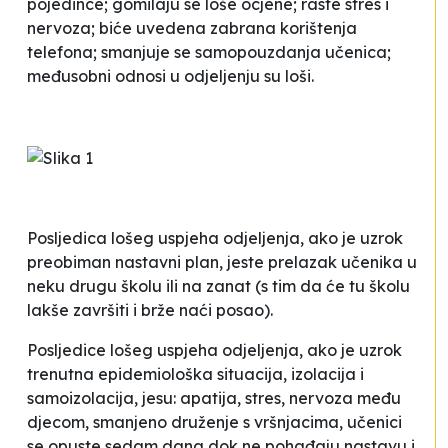
pojedince; gomilaju se loše ocjene; raste stres i
nervoza; biće uvedena zabrana korištenja
telefona; smanjuje se samopouzdanja učenica;
međusobni odnosi u odjeljenju su loši.
Posljedica lošeg uspjeha odjeljenja, ako je uzrok
preobiman nastavni plan, jeste prelazak učenika u
neku drugu školu ili
na zanat
(s tim da će tu školu
lakše završiti i brže naći posao).
Posljedice lošeg uspjeha odjeljenja, ako je uzrok
trenutna epidemiološka situacija, izolacija i
samoizolacija, jesu: apatija, stres, nervoza među
djecom, smanjeno druženje s vršnjacima, učenici
se opuste sedam dana dok ne pohađaju nastavu i