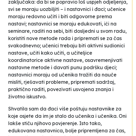
zaključaka: da bi se popravio loš uspjeh odjeljenja,
svi se moraju uozbiljiti – i nastavnici i đaci; učenice
moraju redovno učiti i biti odgovorne prema
nastavi; nastavnici se moraju edukovati, ići na
seminare, raditi na sebi, biti dosljedni u svom radu,
koristiti nove metode rada i pripremati se za čas
svakodnevno; učenici trebaju biti aktivni sudionici
nastave, učiti kako učiti, a učiteljice
koordinatorice aktivne nastave, osavremenjivati
nastavne metode i davati punu podršku djeci;
nastavnici moraju od učenika tražiti da nauče
misliti, rješavati probleme, pripremati sadržaj,
praktično raditi, povezivati usvojena znanja i
životno iskustvo.
Shvatila sam da đaci više poštuju nastavnike za
koje osjete da im je stalo do učenika i učenika. Oni
lakše stiču njihovo povjerenje. Isto tako,
edukovana nastavnica, bolje pripremljena za čas,