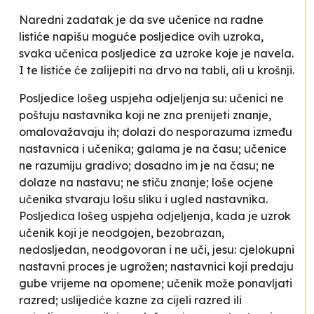
Naredni zadatak je da sve učenice na radne
listiće napišu moguće posljedice ovih uzroka,
svaka učenica posljedice za uzroke koje je navela.
I te listiće će zalijepiti na drvo na tabli, ali u krošnji.
Posljedice lošeg uspjeha odjeljenja su: učenici ne
poštuju nastavnika koji ne zna prenijeti znanje,
omalovažavaju ih; dolazi do nesporazuma između
nastavnica i učenika; galama je na času; učenice
ne razumiju gradivo; dosadno im je na času; ne
dolaze na nastavu; ne stiču znanje; loše ocjene
učenika stvaraju lošu sliku i ugled nastavnika.
Posljedica lošeg uspjeha odjeljenja, kada je uzrok
učenik koji je neodgojen, bezobrazan,
nedosljedan, neodgovoran i ne uči, jesu: cjelokupni
nastavni proces je ugrožen; nastavnici koji predaju
gube vrijeme na opomene; učenik može ponavljati
razred; uslijediće kazne za cijeli razred ili