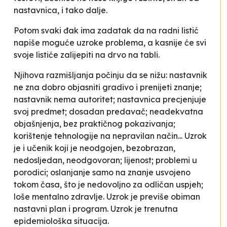
nastavnica, i tako dalje.
Potom svaki đak ima zadatak da na radni listić
napiše moguće uzroke problema, a kasnije će svi
svoje listiće zalijepiti na drvo na tabli.
Njihova razmišljanja počinju da se nižu: nastavnik
ne zna dobro objasniti gradivo i prenijeti znanje;
nastavnik nema autoritet; nastavnica precjenjuje
svoj predmet; dosadan predavač; neadekvatna
objašnjenja, bez praktičnog pokazivanja;
korištenje tehnologije na nepravilan način... Uzrok
je i učenik koji je neodgojen, bezobrazan,
nedosljedan, neodgovoran; lijenost; problemi u
porodici; oslanjanje samo na znanje usvojeno
tokom časa, što je nedovoljno za odličan uspjeh;
loše mentalno zdravlje. Uzrok je previše obiman
nastavni plan i program. Uzrok je trenutna
epidemiološka situacija.