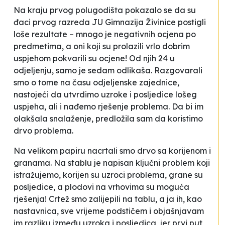
Na kraju prvog polugodišta pokazalo se da su
đaci prvog razreda JU Gimnazija Živinice postigli
loše rezultate – mnogo je negativnih ocjena po
predmetima, a oni koji su prolazili vrlo dobrim
uspjehom pokvarili su ocjene! Od njih 24 u
odjeljenju, samo je sedam odlikaša. Razgovarali
smo o tome na času odjeljenske zajednice,
nastojeći da utvrdimo uzroke i posljedice lošeg
uspjeha, ali i nađemo rješenje problema. Da bi im
olakšala snalaženje, predložila sam da koristimo
drvo problema.
Na velikom papiru nacrtali smo drvo sa korijenom i
granama. Na stablu je napisan ključni problem koji
istražujemo, korijen su uzroci problema, grane su
posljedice, a plodovi na vrhovima su moguća
rješenja! Crtež smo zalijepili na tablu, a ja ih, kao
nastavnica, sve vrijeme podstičem i objašnjavam
im razliku između uzroka i posljedica, jer prvi put