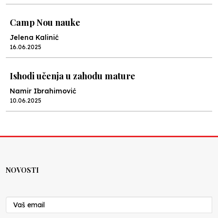
Camp Nou nauke
Jelena Kalinić
16.06.2025
Ishodi učenja u zahodu mature
Namir Ibrahimović
10.06.2025
Kraj školske godine, fotofiniš
Anes Osmić
04.06.2025
NOVOSTI
Reformar’s Coming
Nenad Veličković
29.10.2024