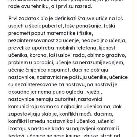
rade ovu tehniku, a i prvi su razred.
Prvi zadatak bio je definisati šta sve utiče na loš
uspjeh u školi: pubertet, loše ponašanje, teški
predmeti poput matematike i fizike,
nezainteresovanost za učenje, nedovoljno učenja,
prevelika upotreba mobilnih telefona, lijenost
učenika, korona, loši uslovi rada, obimno gradivo,
problem u porodici, učenje sa nerazumijevanjem,
učenje činjenica napamet, đaci ne poštuju
nastavnike, nastavnici ne poštuju učenike, učenice
su nezainteresovane za nastavu, na nastavi je
dosadno jer nema puno ogleda i vježbi,
nastavnice nemaju autoritet, nastavnici
komuniciraju samo sa najboljim učenicama, dok
zapostavljaju slabije, konflikti među đacima,
konflikti između nastavnika i učenika, učenici
izostaju s nastave kada su najavljeni kontrolni i
testovi, učenice ne nose knjige i zbirke, strah od