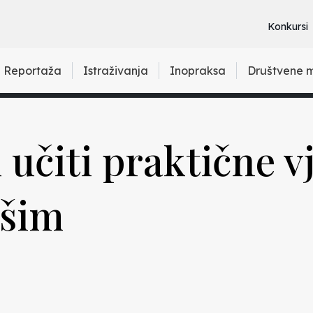
Konkursi
Reportaža
Istraživanja
Inopraksa
Društvene 
 učiti praktične v
kšim