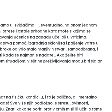
i samo u izviđačima ili, eventualno, na onom jednom
trese i ostale prirodne katastrofe s kojima se
javanja učenice na zapadu uče još u vrtićima.
 prva pomoć, izgradnja skloništa i paljenje vatre u
obroke od vrlo malo hranjivih stvari, samoodbrana, i
kada se najmanje nadate... Ako želite biti
nom situacijom, vještine preživljavanja mogu biti sjajan
t na fizičku kondiciju, i to je odlično, ali mentalno
e! Sve više njih podložno je stresu, ovisnosti,
u. Znati kako se boriti protiv crnih misli ili učiti o tome