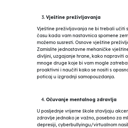
Vještine preživljavanja
Vještine preživljavanja ne bi trebali učit
času kada vam nastavnica spomene zemljo
možemo susresti. Osnove vještine preživl
Zamislite jednostavne mehaničke vještine:
divljini, uzgajanje hrane, kako napraviti 
mnoge druge koje bi vam mogle zatrebati 
proaktivni i naučiti kako se nositi s opas
poticaj u izgradnji samopouzdanja.
Očuvanje mentalnog zdravlja
U posljednje vrijeme škole stavljaju akcena
zdravlje jednako je važno, posebno za mlad
depresiji,
cyberbullyingu
/virtualnom nasilj