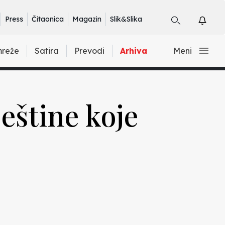
Press
Čitaonica
Magazin
Slik&Slika
mreže
Satira
Prevodi
Arhiva
Meni
ještine koje