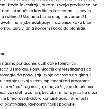
m, štede, investiraju, otvaraju svoja preduzeća, pa i
bali bi naučiti o kreditnim karticama i njihovim
a i slično. U školama bismo mogli povodom 31.
vati finansijske edukacije i radionice kako bi se
ornog upravljanja novcem i kako da planiraju i
ma
nasilno ponašanje, učiti đake toleranciji,
ećanju i moralu, komunikacijskim vještinama i da
i pomoglo da poboljšaju svoje odnose s drugima. U
ju nastoje u svoj sistem implementirati programe
nosno vršnjačkog nasilja, a najvažnije je da učenici
tivo i štetno za njih, bez obzira na to jesu li u ulozi
 je bitno razviti dobru komunikaciju, iskrenost i
g poštovanja, ravnopravnosti i podrške.