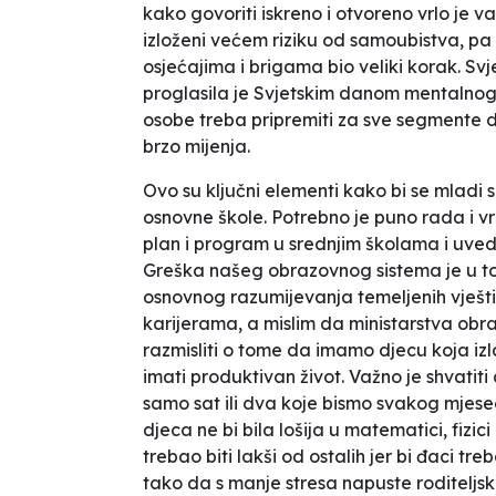
kako govoriti iskreno i otvoreno vrlo je 
izloženi većem riziku od samoubistva, pa 
osjećajima i brigama bio veliki korak. Sv
proglasila je Svjetskim danom mentalnog
osobe treba pripremiti za sve segmente 
brzo mijenja.
Ovo su ključni elementi kako bi se mladi 
osnovne škole. Potrebno je puno rada i v
plan i program u srednjim školama i uved
Greška našeg obrazovnog sistema je u to
osnovnog razumijevanja temeljenih vješt
karijerama, a mislim da ministarstva obra
razmisliti o tome da imamo djecu koja izl
imati produktivan život. Važno je shvatit
samo sat ili dva koje bismo svakog mjese
djeca ne bi bila lošija u matematici, fizi
trebao biti lakši od ostalih jer bi đaci tre
tako da s manje stresa napuste roditeljs