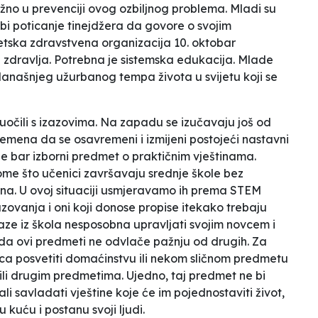
važno u prevenciji ovog ozbiljnog problema. Mladi su
bi poticanje tinejdžera da govore o svojim
jetska zdravstvena organizacija 10. oktobar
 zdravlja. Potrebna je sistemska edukacija. Mlade
današnjeg užurbanog tempa života u svijetu koji se
suočili s izazovima. Na zapadu se izučavaju još od
remena da se osavremeni i izmijeni postojeći nastavni
e bar izborni predmet o praktičnim vještinama.
me što učenici završavaju srednje škole bez
ina. U ovoj situaciji usmjeravamo ih prema STEM
zovanja i oni koji donose propise itekako trebaju
aze iz škola nesposobna upravljati svojim novcem i
i da ovi predmeti ne odvlače pažnju od drugih. Za
ca posvetiti domaćinstvu ili nekom sličnom predmetu
ci ili drugim predmetima. Ujedno, taj predmet ne bi
bali savladati vještine koje će im pojednostaviti život,
ku kuću i postanu
svoji
ljudi.