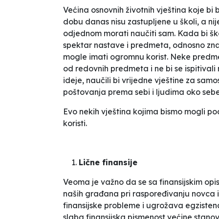
Većina osnovnih životnih vještina koje bi b
dobu danas nisu zastupljene u školi, a nije
odjednom morati naučiti sam. Kada bi šk
spektar nastave i predmeta, odnosno zna
mogle imati ogromnu korist. Neke predme
od redovnih predmeta i ne bi se ispitivali ni
ideje, naučili bi vrijedne vještine za samos
poštovanja prema sebi i ljudima oko sebe
Evo nekih vještina kojima bismo mogli po
koristi.
Lične finansije
Veoma je važno da se sa finansijskim opis
naših građana pri raspoređivanju novca 
finansijske probleme i ugrožava egzistenc
slaba finansijska pismenost većine stanovn