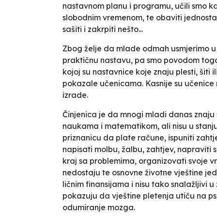
nastavnom planu i programu, učili smo kak
slobodnim vremenom, te obaviti jednostav
sašiti i zakrpiti nešto...
Zbog želje da mlade odmah usmjerimo u
praktičnu nastavu, pa smo povodom toga 
kojoj su nastavnice koje znaju plesti, šiti 
pokazale učenicama. Kasnije su učenice n
izrade.
Činjenica je da mnogi mladi danas znaju 
naukama i matematikom, ali nisu u stanju 
priznanicu da plate račune, ispuniti zahtj
napisati molbu, žalbu, zahtjev, napraviti 
kraj sa problemima, organizovati svoje v
nedostaju te osnovne životne vještine jedu
ličnim finansijama i nisu tako snalažljivi u
pokazuju da vještine pletenja utiču na ps
odumiranje mozga.