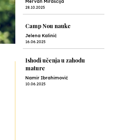
Mervan Miraščija
28.10.2025
Camp Nou nauke
Jelena Kalinić
16.06.2025
Ishodi učenja u zahodu
mature
Namir Ibrahimović
10.06.2025
Kraj školske godine, fotofiniš
Anes Osmić
04.06.2025
Reformar’s Coming