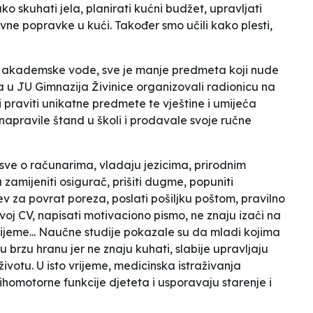
o skuhati jela, planirati kućni budžet, upravljati
ne popravke u kući. Također smo učili kako plesti,
 akademske vode, sve je manje predmeta koji nude
u JU Gimnazija Živinice organizovali radionicu na
ili praviti unikatne predmete te vještine i umijeća
apravile štand u školi i prodavale svoje ručne
sve o računarima, vladaju jezicima, prirodnim
zamijeniti osigurač, prišiti dugme, popuniti
ev za povrat poreza, poslati pošiljku poštom, pravilno
svoj CV, napisati motivaciono pismo, ne znaju izaći na
rijeme... Naučne studije pokazale su da mladi kojima
 brzu hranu jer ne znaju kuhati, slabije upravljaju
 životu. U isto vrijeme, medicinska istraživanja
ihomotorne funkcije djeteta i usporavaju starenje i