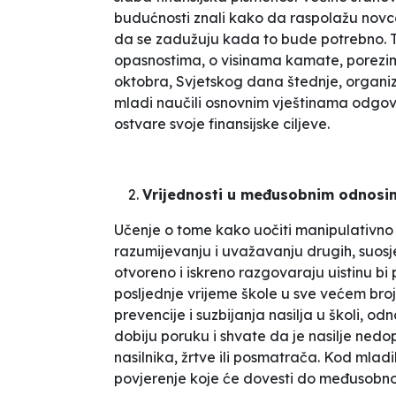
budućnosti znali kako da raspolažu novce
da se zadužuju kada to bude potrebno. Tre
opasnostima, o visinama kamate, porezim
oktobra, Svjetskog dana štednje, organizo
mladi naučili osnovnim vještinama odgov
ostvare svoje finansijske ciljeve.
Vrijednosti u međusobnim odnosi
Učenje o tome kako uočiti manipulativno i 
razumijevanju i uvažavanju drugih, suosj
otvoreno i iskreno razgovaraju uistinu b
posljednje vrijeme škole u sve većem bro
prevencije i suzbijanja nasilja u školi, od
dobiju poruku i shvate da je nasilje nedopus
nasilnika, žrtve ili posmatrača. Kod mladih
povjerenje koje će dovesti do međusobno