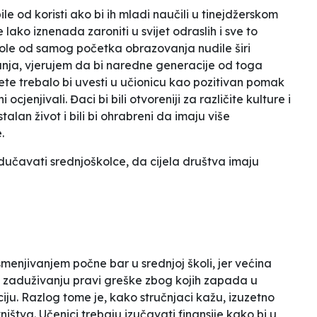
ile od koristi ako bi ih mladi naučili u tinejdžerskom
 lako iznenada zaroniti u svijet odraslih i sve to
ole od samog početka obrazovanja nudile širi
nja, vjerujem da bi naredne generacije od toga
te trebalo bi uvesti u učionicu kao pozitivan pomak
 ocjenjivali. Đaci bi bili otvoreniji za različite kulture i
talan život i bili bi ohrabreni da imaju više
.
dučavati srednjoškolce, da cijela društva imaju
menjivanjem počne bar u srednjoj školi, jer većina
i zaduživanju pravi greške zbog kojih zapada u
iju. Razlog tome je, kako stručnjaci kažu, izuzetno
ištva. Učenici trebaju izučavati finansije kako bi u