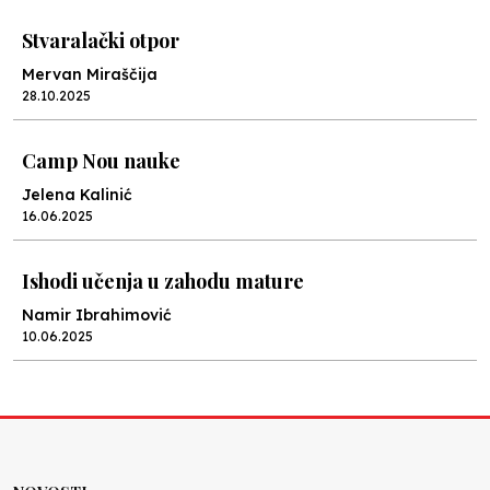
Stvaralački otpor
Mervan Miraščija
28.10.2025
Camp Nou nauke
Jelena Kalinić
16.06.2025
Ishodi učenja u zahodu mature
Namir Ibrahimović
10.06.2025
Kraj školske godine, fotofiniš
Anes Osmić
04.06.2025