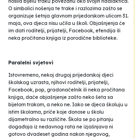
nosila bijelu traku povezanu oko svojih nadlaktica.
O simbolici nošenja te trake i razlozima zašto se
organizuje šetnja glavnom prijedorskom ulicom 31.
maja, ova djeca nisu učila u školi. Objašnjenja će
im dati roditelji, prijatelji, Facebook, efendija ili
neka pročitana knjiga iz porodične biblioteke.
Paralelni svjetovi
Istovremeno, nekoj drugoj prijedorskoj djeci
školskog uzrasta, njihovi roditelji, prijatelji,
Facebook, pop, gradonačelnik ili neka pročitana
knjiga, daće objašnjenje zašto neko šeta sa
bijelom trakom, a neko ne. Iako se djeca školuju u
istim školama, priče koje donose u školu
dijametralno su različite. Škola se po pitanju
događaja iz nedavnog rata ne izjašnjava ni
gotovo dvadeset godina nakon njegovog,