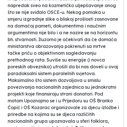
napredak sveo na kozmetičko uljepšavanje onog
što se nije sviđalo OSCE-u. Nekog pomaka u
smjeru izgradnje slike o bliskoj prošlosti zasnovane
na domaćoj pameti, dokumentima i naučnim
argumentima nije bilo i a ne nazire se na horizontu
bh. stvarnosti. Iluzorno je očekivati da će domaća
ministarstva obrazovanja pokrenuti sa mrtve
tačke priču o objektivnom sagledavanju
prethodnog rata. Suviše su energije (i novca
poreskih obveznika) utrošili da bi nas doveli u ovaj
paradoksalni sistem paralelnih svjetova.
Maksimalno što sistem dozvoljava u smislu
povezivanja nacionalnih zajednica su jednokratni
projekti koje finansiraju strani donatori. Pod
motom
Upoznajmo se
i u Prijedoru su OŠ Branko
Ćopić i OŠ Kozarac organizovale za djecu izložbe i
priredbe na kojima su se djeca različitih
nacionalnih grupa upoznavala u sferi folklora,