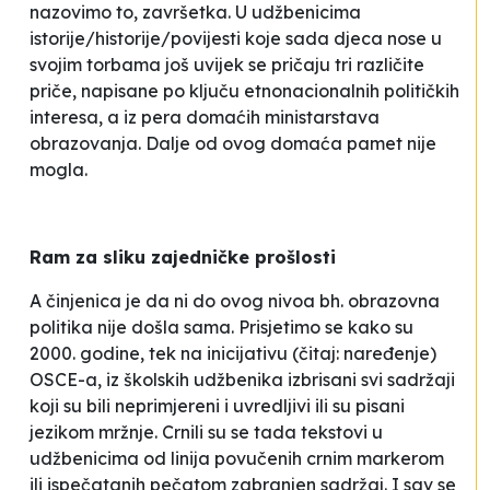
nazovimo to, završetka. U udžbenicima
istorije/historije/povijesti koje sada djeca nose u
svojim torbama još uvijek se pričaju tri različite
priče, napisane po ključu etnonacionalnih političkih
interesa, a iz pera domaćih ministarstava
obrazovanja. Dalje od ovog domaća pamet nije
mogla.
Ram za sliku zajedničke prošlosti
A činjenica je da ni do ovog nivoa bh. obrazovna
politika nije došla sama. Prisjetimo se kako su
2000. godine, tek na inicijativu (čitaj: naređenje)
OSCE-a, iz školskih udžbenika izbrisani svi sadržaji
koji su bili neprimjereni i uvredljivi ili su pisani
jezikom mržnje. Crnili su se tada tekstovi u
udžbenicima od linija povučenih crnim markerom
ili ispečatanih pečatom
zabranjen sadržaj
. I sav se