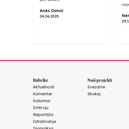
сер
Anes Osmić
Nen
04.06.2025
29.
Rubrike
Naši projekti
Aktuelnosti
Svezame
Komentar
Skokej
Kolumna
Intervju
Reportaža
Istraživanja
Inopraksa