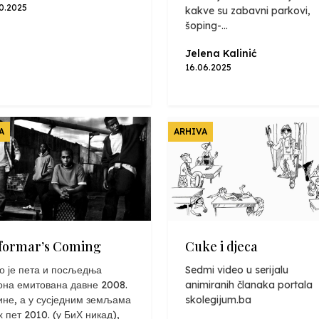
10.2025
kakve su zabavni parkovi,
šoping-...
Jelena Kalinić
16.06.2025
A
ARHIVA
formar’s Coming
Cuke i djeca
о је пета и посљедња
Sedmi video u serijalu
она емитована давне 2008.
animiranih članaka portala
ине, а у сусједним земљама
skolegijum.ba
х пет 2010. (у БиХ никад),