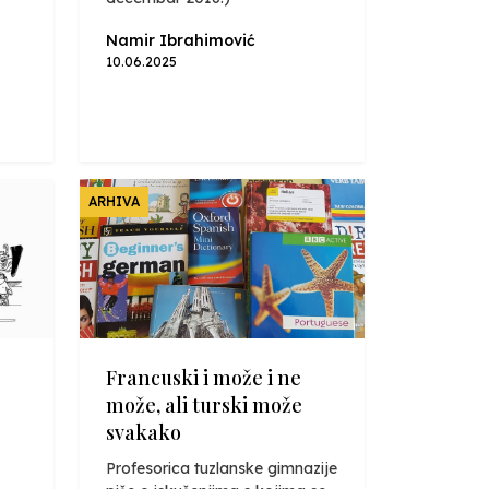
Namir Ibrahimović
10.06.2025
ARHIVA
Francuski i može i ne
može, ali turski može
svakako
Profesorica tuzlanske gimnazije