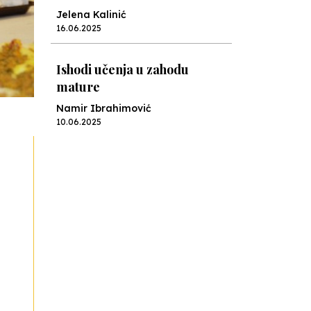
Jelena Kalinić
16.06.2025
Ishodi učenja u zahodu
mature
Namir Ibrahimović
10.06.2025
Kraj školske godine, fotofiniš
Anes Osmić
04.06.2025
Reformar’s Coming
Nenad Veličković
29.10.2024