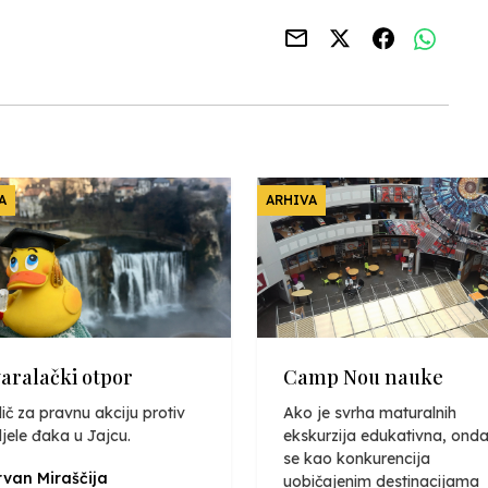
A
ARHIVA
varalački otpor
Camp Nou nauke
ič za pravnu akciju protiv
Ako je svrha maturalnih
jele đaka u Jajcu.
ekskurzija edukativna, onda
se kao konkurencija
van Miraščija
uobičajenim destinacijama