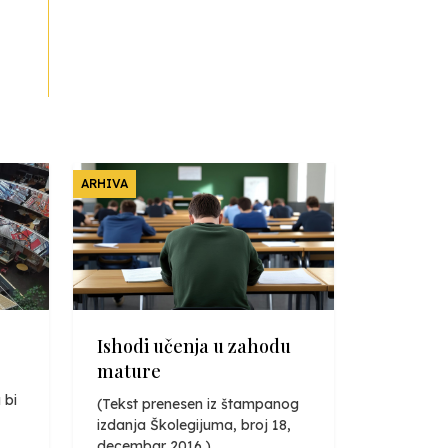
ARHIVA
Ishodi učenja u zahodu
mature
 bi
(Tekst prenesen iz štampanog
izdanja Školegijuma, broj 18,
decembar 2016.)