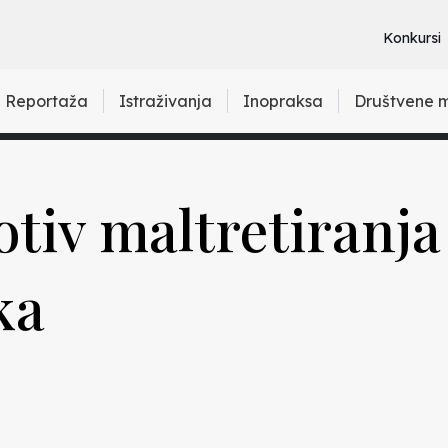
Konkursi
Reportaža
Istraživanja
Inopraksa
Društvene 
otiv maltretiranja
ka