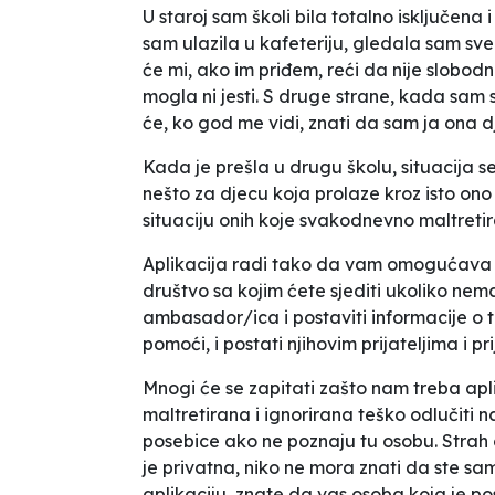
U staroj sam školi bila totalno isključen
sam ulazila u kafeteriju, gledala sam sve 
će mi, ako im priđem, reći da nije slobodn
mogla ni jesti. S druge strane, kada sam 
će, ko god me vidi, znati da sam ja ona d
Kada je prešla u drugu školu, situacija se
nešto za djecu koja prolaze kroz isto ono 
situaciju onih koje svakodnevno maltretira
Aplikacija radi tako da vam omogućava da
društvo sa kojim ćete sjediti ukoliko ne
ambasador/ica i postaviti informacije o t
pomoći, i postati njihovim prijateljima i pr
Mnogi će se zapitati zašto nam treba apli
maltretirana i ignorirana teško odlučiti n
posebice ako ne poznaju tu osobu. Strah 
je privatna, niko ne mora znati da ste sami
aplikaciju, znate da vas osoba koja je pos