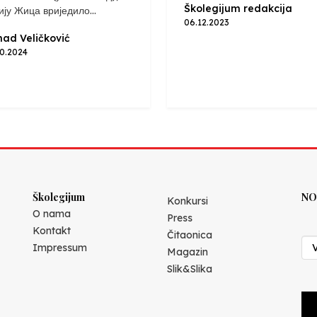
Školegijum redakcija
ију Жица вриједило...
06.12.2023
ad Veličković
10.2024
Školegijum
NO
Konkursi
O nama
Press
Kontakt
Čitaonica
Impressum
Magazin
Slik&Slika