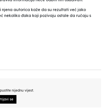
 njena autorica kaže da su rezultati već jako
o već nekoliko đaka koji pozivaju ostale da ručaju s
ustite nijednu vijest.
rijavi se