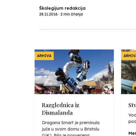
Školegijum redakcija
28.11.2016 · 2 min čitanja
ARHIVA
ARHIV
Razglednica iz
St
Dismalanda
Vod
pod
Dragana Smart je preminula
juče u svom domu u Bristolu
Mer
(UK). Bila je posvećena,