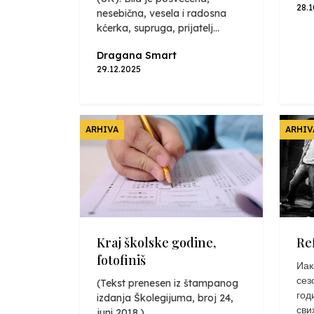
28.
nesebična, vesela i radosna
kćerka, supruga, prijatelj...
Dragana Smart
29.12.2025
ARHIVA
ARHIV
Kraj školske godine,
Re
fotofiniš
Иак
сез
(Tekst prenesen iz štampanog
год
izdanja Školegijuma, broj 24,
сви
juni 2018.)