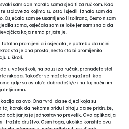
a i svaki sam dan morala sama sjediti za ručkom. Kad
te stolove za kojima su ostali sjedili i znala sam da
o. Osjećala sam se usamljeno i izolirano, često nisam
sjedila sama, osjećala sam se loše jer sam znala da
jevojčica koja nema prijatelje
.
 totalno promijenila i osjećala je potrebu da učini
kroz šta je ona prošla, nešto što bi promijenilo
ju u školi.
 u vašoj školi, na pauzi za ručak, pronađete stol i
mate nikoga. Također se možete angažirati kao
ome gdje su ostali/e dobrodošli/e i na taj način im
ijateljicama.
kacija za ovo. Ona tvrdi da se djeci koja su
a taj korak da nekome priđu i pitaju da se pridruže,
od odbijanja je jednostavno prevelik. Ova aplikacija
 i tražite društvo. Osim toga, ukoliko koristite ovu
tavila informaciju neće odbiti niti osuđivati.