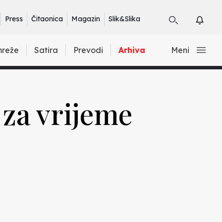
Press
Čitaonica
Magazin
Slik&Slika
mreže
Satira
Prevodi
Arhiva
Meni
 za vrijeme