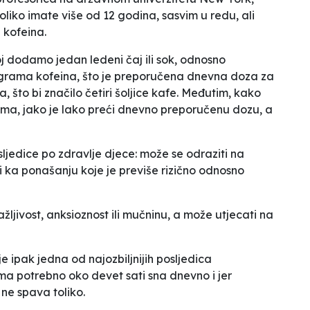
liko imate više od 12 godina, sasvim u redu, ali
 kofeina.
joj dodamo jedan ledeni čaj ili sok, odnosno
ligrama kofeina, što je preporučena dnevna doza za
, što bi značilo četiri šoljice kafe. Međutim, kako
ima, jako je lako preći dnevno preporučenu dozu, a
ljedice po zdravlje djece: može se odraziti na
i ka ponašanju koje je previše rizično odnosno
jivost, anksioznost ili mučninu, a može utjecati na
 ipak jedna od najozbiljnijih posljedica
ma potrebno oko devet sati sna dnevno i jer
 ne spava toliko.