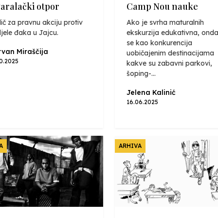
varalački otpor
Camp Nou nauke
ič za pravnu akciju protiv
Ako je svrha maturalnih
jele đaka u Jajcu.
ekskurzija edukativna, onda
se kao konkurencija
van Miraščija
uobičajenim destinacijama
10.2025
kakve su zabavni parkovi,
šoping-...
Jelena Kalinić
16.06.2025
A
ARHIVA