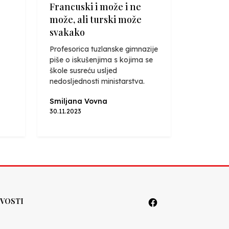
Francuski i može i ne
može, ali turski može
svakako
Profesorica tuzlanske gimnazije
piše o iskušenjima s kojima se
škole susreću usljed
nedosljednosti ministarstva.
Smiljana Vovna
30.11.2023
VOSTI