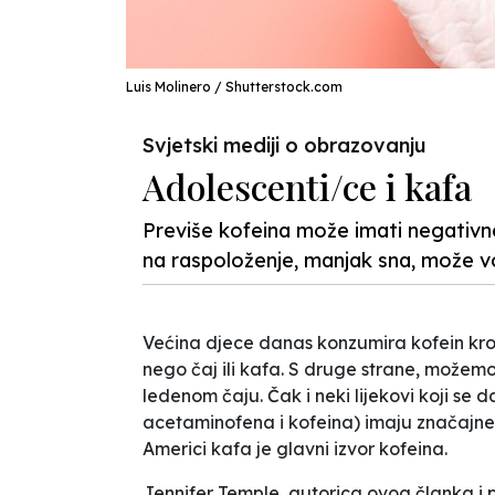
Luis Molinero / Shutterstock.com
Svjetski mediji o obrazovanju
Adolescenti/ce i kafa
Previše kofeina može imati negativne
na raspoloženje, manjak sna, može v
Većina djece danas konzumira kofein kroz 
nego čaj ili kafa. S druge strane, možem
ledenom čaju. Čak i neki lijekovi koji se 
acetaminofena i kofeina) imaju značajne 
Americi kafa je glavni izvor kofeina.
Jennifer Temple, autorica ovog članka i