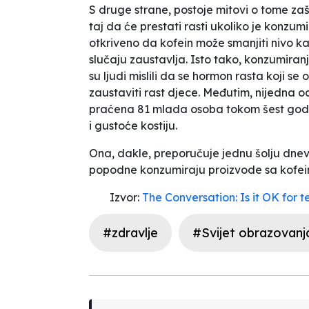
S druge strane, postoje mitovi o tome zašt
taj da će prestati rasti ukoliko je konzum
otkriveno da kofein može smanjiti nivo ka
slučaju zaustavlja. Isto tako, konzumira
su ljudi mislili da se hormon rasta koji se
zaustaviti rast djece. Međutim, nijedna od o
praćena 81 mlada osoba tokom šest godin
i gustoće kostiju.
Ona, dakle, preporučuje jednu šolju dnevno
popodne konzumiraju proizvode sa kofeinom
Izvor:
The Conversation: Is it OK for t
#zdravlje
#Svijet obrazovanj