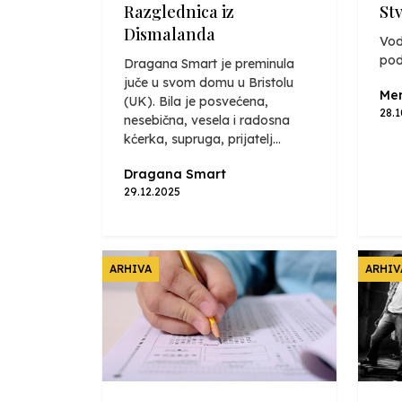
Razglednica iz
St
Dismalanda
Vod
pod
Dragana Smart je preminula
juče u svom domu u Bristolu
Mer
(UK). Bila je posvećena,
28.
nesebična, vesela i radosna
kćerka, supruga, prijatelj...
Dragana Smart
29.12.2025
ARHIVA
ARHIV