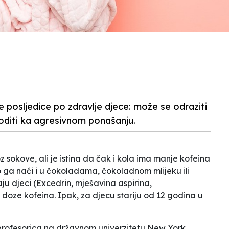
 posljedice po zdravlje djece: može se odraziti
oditi ka agresivnom ponašanju.
sokove, ali je istina da čak i kola ima manje kofeina
o ga naći i u čokoladama, čokoladnom mlijeku ili
daju djeci (Excedrin, mješavina aspirina,
doze kofeina. Ipak, za djecu stariju od 12 godina u
 profesorica na državnom univerzitetu New York,