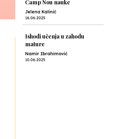
Camp Nou nauke
Jelena Kalinić
16.06.2025
Ishodi učenja u zahodu
mature
Namir Ibrahimović
10.06.2025
Kraj školske godine, fotofiniš
Anes Osmić
04.06.2025
Reformar’s Coming
Nenad Veličković
29.10.2024