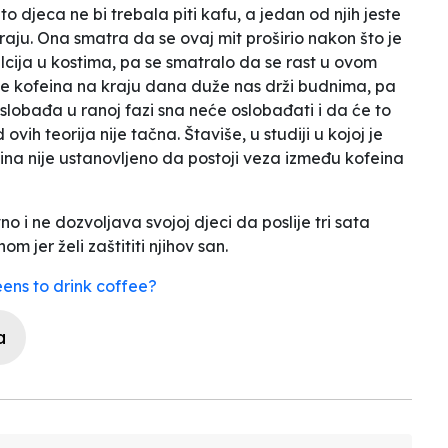
o djeca ne bi trebala piti kafu, a jedan od njih jeste
iraju. Ona smatra da se ovaj mit proširio nakon što je
lcija u kostima, pa se smatralo da se rast u ovom
nje kofeina na kraju dana duže nas drži budnima, pa
 oslobađa u ranoj fazi sna neće oslobađati i da će to
vih teorija nije tačna. Štaviše, u studiji u kojoj je
a nije ustanovljeno da postoji veza između kofeina
 i ne dozvoljava svojoj djeci da poslije tri sata
 jer želi zaštititi njihov san.
eens to drink coffee?
a