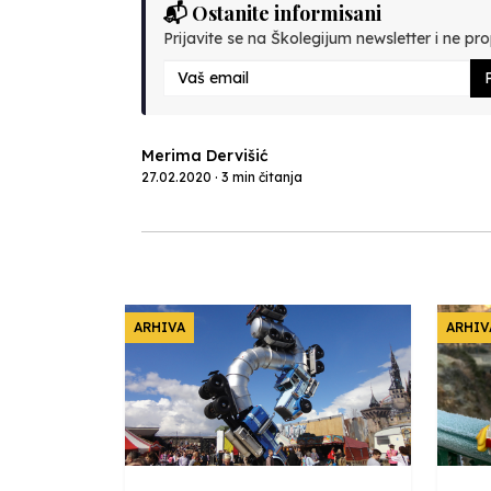
📬 Ostanite informisani
Prijavite se na Školegijum newsletter i ne prop
P
Merima Dervišić
27.02.2020 · 3 min čitanja
ARHIVA
ARHIV