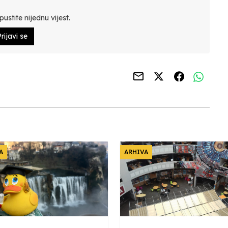
ustite nijednu vijest.
rijavi se
A
ARHIVA