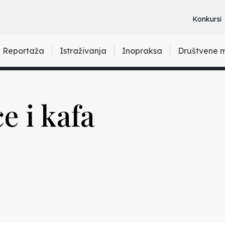
Konkursi
Reportaža
Istraživanja
Inopraksa
Društvene 
e i kafa