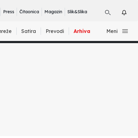
Press
Čitaonica
Magazin
Slik&Slika
mreže
Satira
Prevodi
Arhiva
Meni