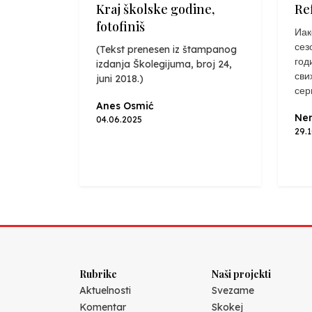
Kraj školske godine,
Re
fotofiniš
Иак
сез
(Tekst prenesen iz štampanog
год
izdanja Školegijuma, broj 24,
сви
juni 2018.)
сер
Anes Osmić
Nen
04.06.2025
29.
Rubrike
Naši projekti
Aktuelnosti
Svezame
Komentar
Skokej