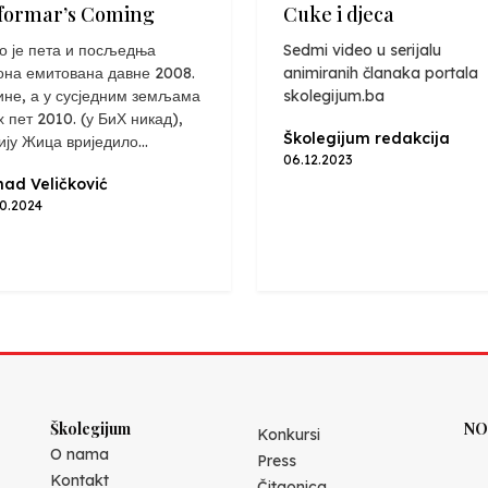
formar’s Coming
Cuke i djeca
о је пета и посљедња
Sedmi video u serijalu
она емитована давне 2008.
animiranih članaka portala
ине, а у сусједним земљама
skolegijum.ba
х пет 2010. (у БиХ никад),
Školegijum redakcija
ију Жица вриједило...
06.12.2023
ad Veličković
10.2024
Školegijum
NO
Konkursi
O nama
Press
Kontakt
Čitaonica