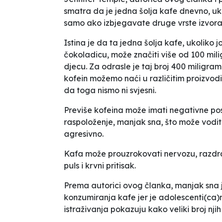
smatra da je jedna šolja kafe dnevno, uko
samo ako izbjegavate druge vrste izvora
Istina je da ta jedna šolja kafe, ukoliko 
čokoladicu, može značiti više od 100 mi
djecu. Za odrasle je taj broj 400 miligrama
kofein možemo naći u različitim proizvod
da toga nismo ni svjesni.
Previše kofeina može imati negativne pos
raspoloženje, manjak sna, što može vodit
agresivno.
Kafa može prouzrokovati nervozu, razdražl
puls i krvni pritisak.
Prema autorici ovog članka, manjak sna je
konzumiranja kafe jer je adolescenti(ca)
istraživanja pokazuju kako veliki broj njih