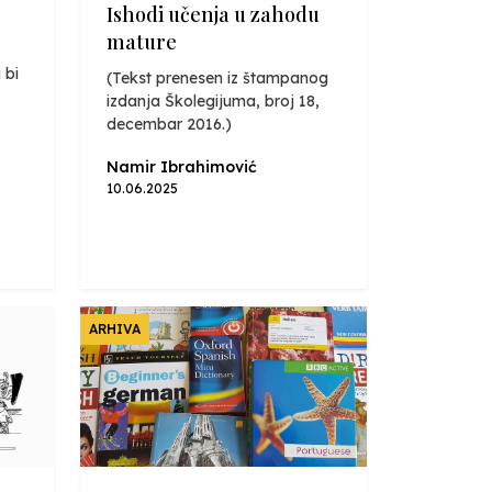
Ishodi učenja u zahodu
mature
 bi
(Tekst prenesen iz štampanog
izdanja Školegijuma, broj 18,
decembar 2016.)
Namir Ibrahimović
10.06.2025
ARHIVA