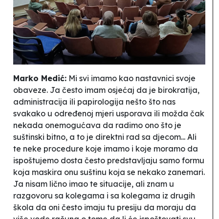
Marko Medić:
Mi svi imamo kao nastavnici svoje
obaveze. Ja često imam osjećaj da je birokratija,
administracija ili papirologija nešto što nas
svakako u određenoj mjeri usporava ili možda čak
nekada onemogućava da radimo ono što je
suštinski bitno, a to je direktni rad sa djecom... Ali
te neke procedure koje imamo i koje moramo da
ispoštujemo dosta često predstavljaju samo formu
koja maskira onu suštinu koja se nekako zanemari.
Ja nisam lično imao te situacije, ali znam u
razgovoru sa kolegama i sa kolegama iz drugih
škola da oni često imaju tu presiju da moraju da
više vode računa o tome da li će ispoštovati svu