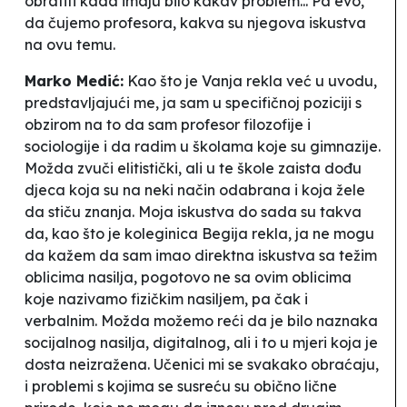
obratiti kada imaju bilo kakav problem... Pa evo,
da čujemo profesora, kakva su njegova iskustva
na ovu temu.
Marko Medić:
Kao što je Vanja rekla već u uvodu,
predstavljajući me, ja sam u specifičnoj poziciji s
obzirom na to da sam profesor filozofije i
sociologije i da radim u školama koje su gimnazije.
Možda zvuči elitistički, ali u te škole zaista dođu
djeca koja su na neki način odabrana i koja žele
da stiču znanja. Moja iskustva do sada su takva
da, kao što je koleginica Begija rekla, ja ne mogu
da kažem da sam imao direktna iskustva sa težim
oblicima nasilja, pogotovo ne sa ovim oblicima
koje nazivamo fizičkim nasiljem, pa čak i
verbalnim. Možda možemo reći da je bilo naznaka
socijalnog nasilja, digitalnog, ali i to u mjeri koja je
dosta neizražena. Učenici mi se svakako obraćaju,
i problemi s kojima se susreću su obično lične