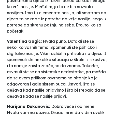
posmatramo djecu iz takvih porodica kao nekoga
ko vrši nasilje. Međutim, ja to ne bih nazvala
nasiljem. Ima tu elemenata nasilja, ali smatram da
djeca to ne rade iz potrebe da vrše nasilje, nego iz
potrebe da skrenu pažnju na sebe. Eto, toliko za
početak.
Valentina Gagić:
Hvala puno. Dotakli ste se
nekoliko važnih tema. Spomenuli ste psihičko i
digitalno nasilje. Više različitih pritisaka na djecu. I
spomenuli ste nekoliko situacija iz škole iz iskustva,
i to nam je zaista značajno da znamo. Također,
osvrnuli ste se na sistemske nedostatke, pa možda
da se ovom prilikom osvrnemo na pitanje ko je
odgovoran i gdje sistem puca. Ustvari, šta se
dešava kad nasilje prijavimo i šta bi trebalo da se
dešava kada se nasilje prijavi.
Marijana Đukanović:
Dobro veče i od mene.
Hvala vam na pozivu. Drago mi je da vidim ovoliki