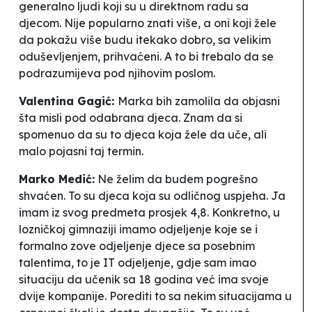
generalno ljudi koji su u direktnom radu sa
djecom. Nije popularno znati više, a oni koji žele
da pokažu više budu itekako dobro, sa velikim
oduševljenjem, prihvaćeni. A to bi trebalo da se
podrazumijeva pod njihovim poslom.
Valentina Gagić:
Marka bih zamolila da objasni
šta misli pod odabrana djeca. Znam da si
spomenuo da su to djeca koja žele da uče, ali
malo pojasni taj termin.
Marko Medić:
Ne želim da budem pogrešno
shvaćen. To su djeca koja su odličnog uspjeha. Ja
imam iz svog predmeta prosjek 4,8. Konkretno, u
lozničkoj gimnaziji imamo odjeljenje koje se i
formalno zove odjeljenje djece sa posebnim
talentima, to je IT odjeljenje, gdje sam imao
situaciju da učenik sa 18 godina već ima svoje
dvije kompanije. Porediti to sa nekim situacijama u