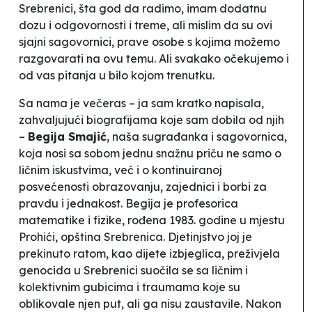
Srebrenici, šta god da radimo, imam dodatnu
dozu i odgovornosti i treme, ali mislim da su ovi
sjajni sagovornici, prave osobe s kojima možemo
razgovarati na ovu temu. Ali svakako očekujemo i
od vas pitanja u bilo kojom trenutku.
Sa nama je večeras – ja sam kratko napisala,
zahvaljujući biografijama koje sam dobila od njih
–
Begija Smajić
, naša sugrađanka i sagovornica,
koja nosi sa sobom jednu snažnu priču ne samo o
ličnim iskustvima, već i o kontinuiranoj
posvećenosti obrazovanju, zajednici i borbi za
pravdu i jednakost. Begija je profesorica
matematike i fizike, rođena 1983. godine u mjestu
Prohići, opština Srebrenica. Djetinjstvo joj je
prekinuto ratom, kao dijete izbjeglica, preživjela
genocida u Srebrenici suočila se sa ličnim i
kolektivnim gubicima i traumama koje su
oblikovale njen put, ali ga nisu zaustavile. Nakon