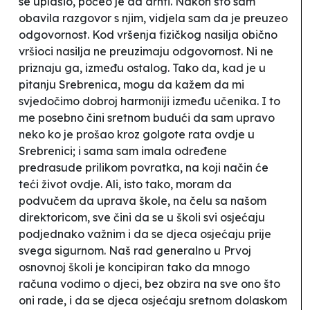
se uplašio, počeo je da drhti. Nakon što sam
obavila razgovor s njim, vidjela sam da je preuzeo
odgovornost. Kod vršenja fizičkog nasilja obično
vršioci nasilja ne preuzimaju odgovornost. Ni ne
priznaju ga, između ostalog. Tako da, kad je u
pitanju Srebrenica, mogu da kažem da mi
svjedočimo dobroj harmoniji između učenika. I to
me posebno čini sretnom budući da sam upravo
neko ko je prošao kroz golgote rata ovdje u
Srebrenici; i sama sam imala određene
predrasude prilikom povratka, na koji način će
teći život ovdje. Ali, isto tako, moram da
podvučem da uprava škole, na čelu sa našom
direktoricom, sve čini da se u školi svi osjećaju
podjednako važnim i da se djeca osjećaju prije
svega sigurnom. Naš rad generalno u Prvoj
osnovnoj školi je koncipiran tako da mnogo
računa vodimo o djeci, bez obzira na sve ono što
oni rade, i da se djeca osjećaju sretnom dolaskom