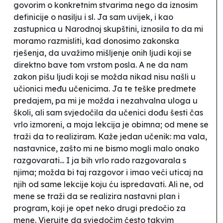
govorim o konkretnim stvarima nego da iznosim
definicije o nasilju i sl. Ja sam uvijek, i kao
zastupnica u Narodnoj skupštini, iznosila to da mi
moramo razmisliti, kad donosimo zakonska
rješenja, da uvažimo mišljenje onih ljudi koji se
direktno bave tom vrstom posla. A ne da nam
zakon pišu ljudi koji se možda nikad nisu našli u
učionici među učenicima. Ja te teške predmete
predajem, pa mi je možda i nezahvalna uloga u
školi, ali sam svjedočila da učenici dođu šesti čas
vrlo izmoreni, a moja lekcija je obimna; od mene se
traži da to realiziram. Kaže jedan učenik: ma vala,
nastavnice, zašto mi ne bismo mogli malo onako
razgovarati... I ja bih vrlo rado razgovarala s
njima; možda bi taj razgovor i imao veći uticaj na
njih od same lekcije koju ću ispredavati. Ali ne, od
mene se traži da se realizira nastavni plan i
program, koji je opet neko drugi predočio za
mene. Vjerujte da svjedočim često takvim