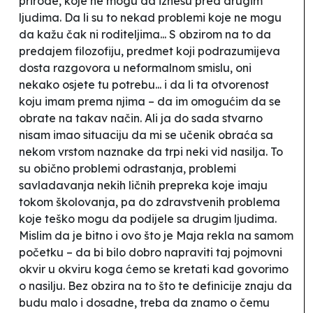
prirode, koje ne mogu da iznesu pred drugim
ljudima. Da li su to nekad problemi koje ne mogu
da kažu čak ni roditeljima... S obzirom na to da
predajem filozofiju, predmet koji podrazumijeva
dosta razgovora u neformalnom smislu, oni
nekako osjete tu potrebu... i da li ta otvorenost
koju imam prema njima – da im omogućim da se
obrate na takav način. Ali ja do sada stvarno
nisam imao situaciju da mi se učenik obraća sa
nekom vrstom naznake da trpi neki vid nasilja. To
su obično problemi odrastanja, problemi
savladavanja nekih ličnih prepreka koje imaju
tokom školovanja, pa do zdravstvenih problema
koje teško mogu da podijele sa drugim ljudima.
Mislim da je bitno i ovo što je Maja rekla na samom
početku – da bi bilo dobro napraviti taj pojmovni
okvir u okviru koga ćemo se kretati kad govorimo
o nasilju. Bez obzira na to što te definicije znaju da
budu malo i dosadne, treba da znamo o čemu