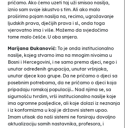
pričamo. Ako ćemo uzeti taj uži smisao nasilja,
iznio sam svoje iskustvo s tim. Ali ako malo
proširimo pojam nasilja na, recimo, ugrožavanje
ljudskih prava, dječijih prava i sl., onda toga
vjerovatno ima i više. Možemo da svjedočimo
tome malo češće. U oba smjera.
Marijana Đukanović:
To je onda institucionalno
nasilje, kojeg stvarno ima na mnogim nivoima u
Bosni i Hercegovini, i ne samo prema djeci, nego i
unutar određenih grupacija, unutar vršnjaka,
unutar djece kao grupe. Da ne pričamo o djeci sa
posebnim potrebama, da ne pričamo o djeci koja
pripadaju romskoj populaciji... Nad njima se, sa
sigurnošću tvrdim, vrši institucionalno nasilje koje
ima ogromne posljedice, ali koje dolazi iz neznanja
i iz konformizma u koji je državni sistem upao.
Imam utisak da naši sistemi ne forsiraju dovoljno
aktualizaciju samih nastavnika, profesora, i