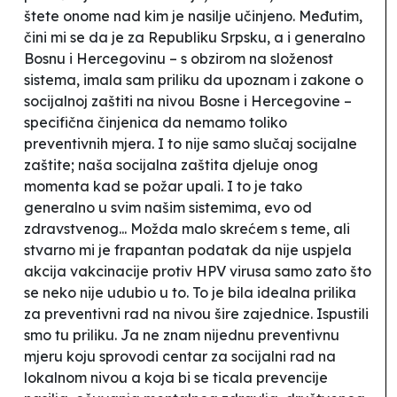
štete onome nad kim je nasilje učinjeno. Međutim,
čini mi se da je za Republiku Srpsku, a i generalno
Bosnu i Hercegovinu – s obzirom na složenost
sistema, imala sam priliku da upoznam i zakone o
socijalnoj zaštiti na nivou Bosne i Hercegovine –
specifična činjenica da nemamo toliko
preventivnih mjera. I to nije samo slučaj socijalne
zaštite; naša socijalna zaštita djeluje onog
momenta kad se požar upali. I to je tako
generalno u svim našim sistemima, evo od
zdravstvenog... Možda malo skrećem s teme, ali
stvarno mi je frapantan podatak da nije uspjela
akcija vakcinacije protiv HPV virusa samo zato što
se neko nije udubio u to. To je bila idealna prilika
za preventivni rad na nivou šire zajednice. Ispustili
smo tu priliku. Ja ne znam nijednu preventivnu
mjeru koju sprovodi centar za socijalni rad na
lokalnom nivou a koja bi se ticala prevencije