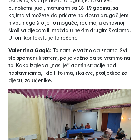
osnovnoj školi je dosta drugačije. To su već
punoljetni ljudi, maturanti sa 18-19 godina, sa
kojima vi možete da pričate na dosta drugačijem
nivou nego što je to moguće, recimo, u osnovnoj
školi sa djecom ili možda u nekim drugim školama.
U tom kontekstu je to rečeno.
Valentina Gagić:
To nam je važno da znamo. Svi
ste spomenuli sistem, pa je važno da se vratimo na
to. Kako izgleda „nasilje“ administracije nad
nastavnicima, i da li to ima, i kakve, posljedice za
djecu, za učenike.