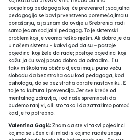
koji kažu da bi svaki vrtić trebao da ima
socijalnog pedagoga koji će prevenirati; socijalna
pedagogija se bavi prvenstveno poremećajima u
ponašanju, a ja znam da ovdje u Srebrenici radi
samo jedan socijalni pedagog. To je sistemski
problem koji je veoma teško riješiti. Ali dobro je da
u našem sistemu – kakvi god da su – postoje
pojedinci koji žele da rade; postoje pojedinci koji
kažu: ja ću svoj posao dobro da odradim... I u
takvim školama obično djeca imaju puno veću
slobodu da bez straha odu kod pedagoga, kod
psihologa, da se bez straha obrate nastavniku. E
to je ta kultura i prevencija. Jer sve kreće od
mentalnog zdravlja, i od naše spremnosti da
budemo ranjivi, ali isto tako i da zatražimo pomoć
kad je to potrebno.
Valentina Gagić
: Znam da ste vi takvi pojedinci
kojima se učenici ili mladi s kojima radite znaju