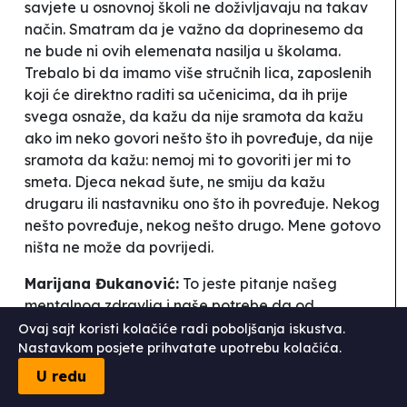
savjete u osnovnoj školi ne doživljavaju na takav
način. Smatram da je važno da doprinesemo da
ne bude ni ovih elemenata nasilja u školama.
Trebalo bi da imamo više stručnih lica, zaposlenih
koji će direktno raditi sa učenicima, da ih prije
svega osnaže, da kažu da nije sramota da kažu
ako im neko govori nešto što ih povređuje, da nije
sramota da kažu: nemoj mi to govoriti jer mi to
smeta. Djeca nekad šute, ne smiju da kažu
drugaru ili nastavniku ono što ih povređuje. Nekog
nešto povređuje, nekog nešto drugo. Mene gotovo
ništa ne može da povrijedi.
Marijana Đukanović:
To jeste pitanje našeg
mentalnog zdravlja i naše potrebe da od
najranijih uzrasta vodimo računa o mentalnom
Ovaj sajt koristi kolačiće radi poboljšanja iskustva.
zdravlju. Kako djece tako i nas samih. Ako si
Nastavkom posjete prihvatate upotrebu kolačića.
prepoznao da ti nešto ne godi, trebao bi da znaš i
U redu
treba neko da te nauči i da to verbalizuješ, da to