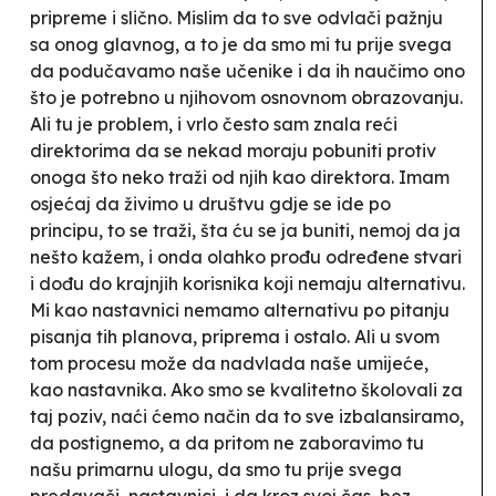
pripreme i slično. Mislim da to sve odvlači pažnju
sa onog glavnog, a to je da smo mi tu prije svega
da podučavamo naše učenike i da ih naučimo ono
što je potrebno u njihovom osnovnom obrazovanju.
Ali tu je problem, i vrlo često sam znala reći
direktorima da se nekad moraju pobuniti protiv
onoga što neko traži od njih kao direktora. Imam
osjećaj da živimo u društvu gdje se ide po
principu, to se traži, šta ću se ja buniti, nemoj da ja
nešto kažem, i onda olahko prođu određene stvari
i dođu do krajnjih korisnika koji nemaju alternativu.
Mi kao nastavnici nemamo alternativu po pitanju
pisanja tih planova, priprema i ostalo. Ali u svom
tom procesu može da nadvlada naše umijeće,
kao nastavnika. Ako smo se kvalitetno školovali za
taj poziv, naći ćemo način da to sve izbalansiramo,
da postignemo, a da pritom ne zaboravimo tu
našu primarnu ulogu, da smo tu prije svega
predavači, nastavnici, i da kroz svoj čas, bez