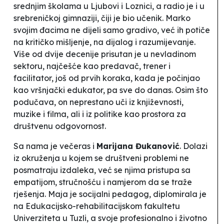
srednjim školama u Ljubovi i Loznici, a radio je i u
srebreničkoj gimnaziji, čiji je bio učenik. Marko
svojim đacima ne dijeli samo gradivo, već ih potiče
na kritičko mišljenje, na dijalog i razumijevanje.
Više od dvije decenije prisutan je u nevladinom
sektoru, najčešće kao predavač, trener i
facilitator, još od prvih koraka, kada je počinjao
kao vršnjački edukator, pa sve do danas. Osim što
podučava, on neprestano uči iz književnosti,
muzike i filma, ali i iz politike kao prostora za
društvenu odgovornost.
Sa nama je večeras i
Marijana Đukanović
. Dolazi
iz okruženja u kojem se društveni problemi ne
posmatraju izdaleka, već se njima pristupa sa
empatijom, stručnošću i namjerom da se traže
rješenja. Maja je socijalni pedagog, diplomirala je
na Edukacijsko-rehabilitacijskom fakultetu
Univerziteta u Tuzli, a svoje profesionalno i životno