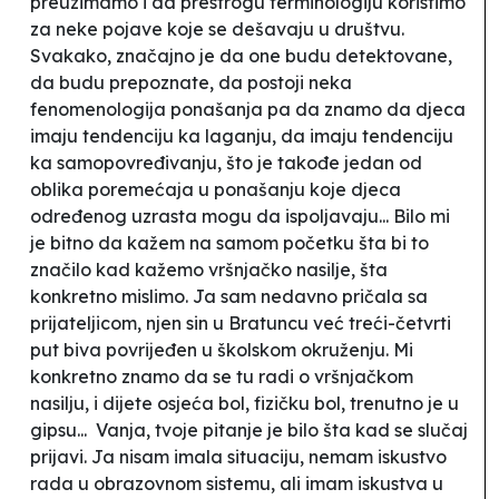
preuzimamo i da prestrogu terminologiju koristimo
za neke pojave koje se dešavaju u društvu.
Svakako, značajno je da one budu detektovane,
da budu prepoznate, da postoji neka
fenomenologija ponašanja pa da znamo da djeca
imaju tendenciju ka laganju, da imaju tendenciju
ka samopovređivanju, što je takođe jedan od
oblika poremećaja u ponašanju koje djeca
određenog uzrasta mogu da ispoljavaju... Bilo mi
je bitno da kažem na samom početku šta bi to
značilo kad kažemo vršnjačko nasilje, šta
konkretno mislimo. Ja sam nedavno pričala sa
prijateljicom, njen sin u Bratuncu već treći-četvrti
put biva povrijeđen u školskom okruženju. Mi
konkretno znamo da se tu radi o vršnjačkom
nasilju, i dijete osjeća bol, fizičku bol, trenutno je u
gipsu... Vanja, tvoje pitanje je bilo šta kad se slučaj
prijavi. Ja nisam imala situaciju, nemam iskustvo
rada u obrazovnom sistemu, ali imam iskustva u