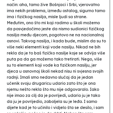
način: aha, tamo žive Bošnjaci i Srbi, vjerovatno
ima nekih problema, između ostalog, sigurno tamo
ima i fizičkog nasilja, misle ljudi sa strane.
Međutim, ono što mi koji radimo u školi možemo
da posvjedočimo jeste da nismo sudionici fizičkog
nasilja među djecom, pogotovo ne na nacionalnoj
osnovi. Takvog nasilja, i kada bude, mislim da su to
više neki elementi koji vode nasilju. Nikad ne bih
rekla da je to baš fizičko nasilje koje se odvija više
puta pa da ga možemo tako tretirati. Nego, više
su to elementi koji vode ka fizičkom nasilju, jer
djeca u osnovnoj školi nekad nisu ni svjesna svojih
radnji. Imali smo nedavno slučaj da je jedan
učenik svoju drugaricu udario zato što je ona
njemu nešto rekla što mu nije odgovaralo. Iako
nije imao za cilj da je povrijedi, udario ju je tako
da ju je povrijedio, zaboljela su je leđa. I samo
dijete kad je to učinilo i vidjelo šta se desilo, i sam