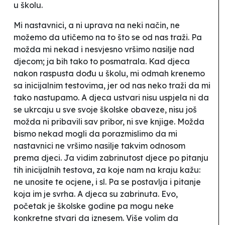
u školu.
Mi nastavnici, a ni uprava na neki način, ne
možemo da utičemo na to što se od nas traži. Pa
možda mi nekad i nesvjesno vršimo nasilje nad
djecom; ja bih tako to posmatrala. Kad djeca
nakon raspusta dođu u školu, mi odmah krenemo
sa inicijalnim testovima, jer od nas neko traži da mi
tako nastupamo. A djeca ustvari nisu uspjela ni da
se ukrcaju u sve svoje školske obaveze, nisu još
možda ni pribavili sav pribor, ni sve knjige. Možda
bismo nekad mogli da porazmislimo da mi
nastavnici ne vršimo nasilje takvim odnosom
prema djeci. Ja vidim zabrinutost djece po pitanju
tih inicijalnih testova, za koje nam na kraju kažu:
ne unosite te ocjene, i sl. Pa se postavlja i pitanje
koja im je svrha. A djeca su zabrinuta. Evo,
početak je školske godine pa mogu neke
konkretne stvari da iznesem. Više volim da