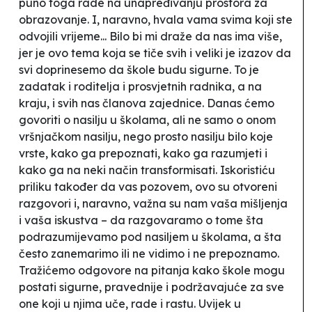
puno toga rade na unapređivanju prostora za
obrazovanje. I, naravno, hvala vama svima koji ste
odvojili vrijeme... Bilo bi mi draže da nas ima više,
jer je ovo tema koja se tiče svih i veliki je izazov da
svi doprinesemo da škole budu sigurne. To je
zadatak i roditelja i prosvjetnih radnika, a na
kraju, i svih nas članova zajednice. Danas ćemo
govoriti o nasilju u školama, ali ne samo o onom
vršnjačkom nasilju, nego prosto nasilju bilo koje
vrste, kako ga prepoznati, kako ga razumjeti i
kako ga na neki način transformisati. Iskoristiću
priliku također da vas pozovem, ovo su otvoreni
razgovori i, naravno, važna su nam vaša mišljenja
i vaša iskustva – da razgovaramo o tome šta
podrazumijevamo pod nasiljem u školama, a šta
često zanemarimo ili ne vidimo i ne prepoznamo.
Tražićemo odgovore na pitanja kako škole mogu
postati sigurne, pravednije i podržavajuće za sve
one koji u njima uče, rade i rastu. Uvijek u