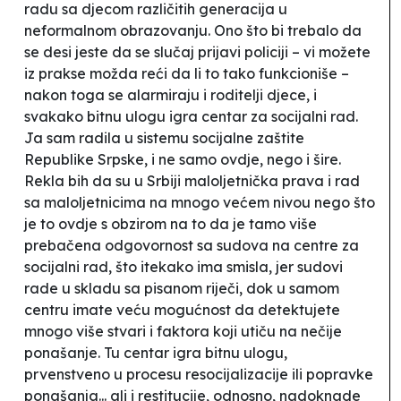
radu sa djecom različitih generacija u
neformalnom obrazovanju. Ono što bi trebalo da
se desi jeste da se slučaj prijavi policiji – vi možete
iz prakse možda reći da li to tako funkcioniše –
nakon toga se alarmiraju i roditelji djece, i
svakako bitnu ulogu igra centar za socijalni rad.
Ja sam radila u sistemu socijalne zaštite
Republike Srpske, i ne samo ovdje, nego i šire.
Rekla bih da su u Srbiji maloljetnička prava i rad
sa maloljetnicima na mnogo većem nivou nego što
je to ovdje s obzirom na to da je tamo više
prebačena odgovornost sa sudova na centre za
socijalni rad, što itekako ima smisla, jer sudovi
rade u skladu sa pisanom riječi, dok u samom
centru imate veću mogućnost da detektujete
mnogo više stvari i faktora koji utiču na nečije
ponašanje. Tu centar igra bitnu ulogu,
prvenstveno u procesu resocijalizacije ili popravke
ponašanja... ali i restitucije, odnosno, nadoknade