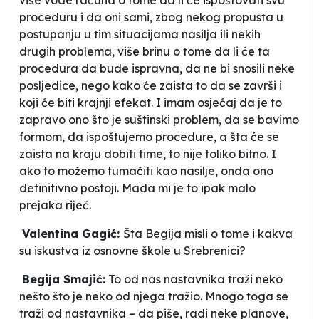
proceduru i da oni sami, zbog nekog propusta u
postupanju u tim situacijama nasilja ili nekih
drugih problema, više brinu o tome da li će ta
procedura da bude ispravna, da ne bi snosili neke
posljedice, nego kako će zaista to da se završi i
koji će biti krajnji efekat. I imam osjećaj da je to
zapravo ono što je suštinski problem, da se bavimo
formom, da ispoštujemo procedure, a šta će se
zaista na kraju dobiti time, to nije toliko bitno. I
ako to možemo tumačiti kao nasilje, onda ono
definitivno postoji. Mada mi je to ipak malo
prejaka riječ.
Valentina Gagić:
Šta Begija misli o tome i kakva
su iskustva iz osnovne škole u Srebrenici?
Begija Smajić:
To od nas nastavnika traži neko
nešto što je neko od njega tražio. Mnogo toga se
traži od nastavnika – da piše, radi neke planove,