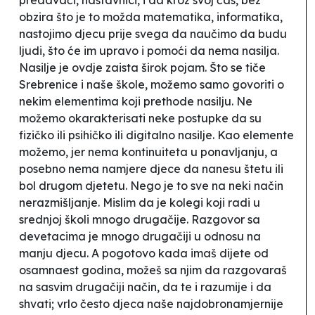
obzira što je to možda matematika, informatika,
nastojimo djecu prije svega da naučimo da budu
ljudi, što će im upravo i pomoći da nema nasilja.
Nasilje je ovdje zaista širok pojam. Što se tiče
Srebrenice i naše škole, možemo samo govoriti o
nekim elementima koji prethode nasilju. Ne
možemo okarakterisati neke postupke da su
fizičko ili psihičko ili digitalno nasilje. Kao elemente
možemo, jer nema kontinuiteta u ponavljanju, a
posebno nema namjere djece da nanesu štetu ili
bol drugom djetetu. Nego je to sve na neki način
nerazmišljanje. Mislim da je kolegi koji radi u
srednjoj školi mnogo drugačije. Razgovor sa
devetacima je mnogo drugačiji u odnosu na
manju djecu. A pogotovo kada imaš dijete od
osamnaest godina, možeš sa njim da razgovaraš
na sasvim drugačiji način, da te i razumije i da
shvati; vrlo često djeca naše najdobronamjernije