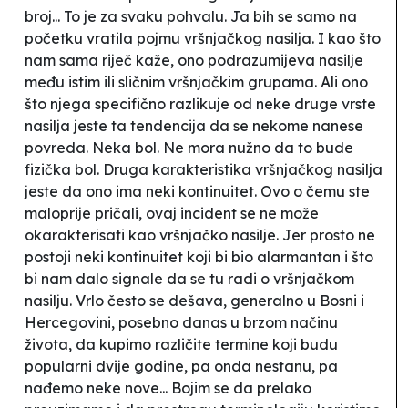
broj... To je za svaku pohvalu. Ja bih se samo na
početku vratila pojmu vršnjačkog nasilja. I kao što
nam sama riječ kaže, ono podrazumijeva nasilje
među istim ili sličnim vršnjačkim grupama. Ali ono
što njega specifično razlikuje od neke druge vrste
nasilja jeste ta tendencija da se nekome nanese
povreda. Neka bol. Ne mora nužno da to bude
fizička bol. Druga karakteristika vršnjačkog nasilja
jeste da ono ima neki kontinuitet. Ovo o čemu ste
maloprije pričali, ovaj incident se ne može
okarakterisati kao vršnjačko nasilje. Jer prosto ne
postoji neki kontinuitet koji bi bio alarmantan i što
bi nam dalo signale da se tu radi o vršnjačkom
nasilju. Vrlo često se dešava, generalno u Bosni i
Hercegovini, posebno danas u brzom načinu
života, da kupimo različite termine koji budu
popularni dvije godine, pa onda nestanu, pa
nađemo neke nove... Bojim se da prelako