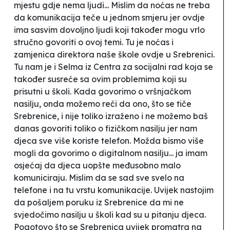
mjestu gdje nema ljudi... Mislim da noćas ne treba
da komunikacija teče u jednom smjeru jer ovdje
ima sasvim dovoljno ljudi koji također mogu vrlo
stručno govoriti o ovoj temi. Tu je noćas i
zamjenica direktora naše škole ovdje u Srebrenici.
Tu nam je i Selma iz Centra za socijalni rad koja se
također susreće sa ovim problemima koji su
prisutni u školi. Kada govorimo o vršnjačkom
nasilju, onda možemo reći da ono, što se tiče
Srebrenice, i nije toliko izraženo i ne možemo baš
danas govoriti toliko o fizičkom nasilju jer nam
djeca sve više koriste telefon. Možda bismo više
mogli da govorimo o digitalnom nasilju... ja imam
osjećaj da djeca uopšte međusobno malo
komuniciraju. Mislim da se sad sve svelo na
telefone i na tu vrstu komunikacije. Uvijek nastojim
da pošaljem poruku iz Srebrenice da mi ne
svjedočimo nasilju u školi kad su u pitanju djeca.
Pogotovo što se Srebrenica uvijek promatra na