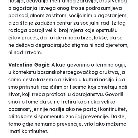
nasilja, očuvanja mentalnog zdravlja, društvenog
blagostanja i svega onog što se podrazumijeva
pod socijalnom zaštitom, socijalnim blagostanjem,
a za šta je zadužen centar za socijalni rad. Iz tog
razloga postoji veliki broj mjera koje opstruišu
čitav proces, da to ide mnogo brže, lakše, da se
ne dešava degradirajuća stigma ni nad djetetom,
ni nad žrtvom.
Valentina Gagić
: A kad govorimo o terminologiji,
u kontekstu bosanskohercegovačkog društva, ja
sama često kažem da živimo u kulturi nasilja i da
smo pritisnuti različitim pritiscima koji ometaju naš
život, koji treba proticati u dostojanstvu. Govorili
smo i o tome da se ne tretira kao neka velika
opasnost, jer nije nasilje ako ne postoji kontinuitet,
ali takođe si spomenula značaj prevencije. Dakle,
tamo gdje nemamo prevencije, vrlo lako možemo
imati kontinuitet.