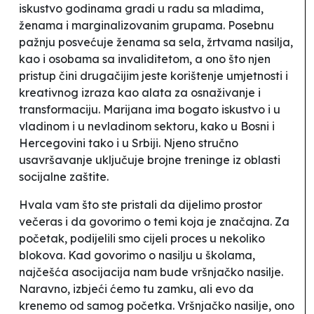
iskustvo godinama gradi u radu sa mladima,
ženama i marginalizovanim grupama. Posebnu
pažnju posvećuje ženama sa sela, žrtvama nasilja,
kao i osobama sa invaliditetom, a ono što njen
pristup čini drugačijim jeste korištenje umjetnosti i
kreativnog izraza kao alata za osnaživanje i
transformaciju. Marijana ima bogato iskustvo i u
vladinom i u nevladinom sektoru, kako u Bosni i
Hercegovini tako i u Srbiji. Njeno stručno
usavršavanje uključuje brojne treninge iz oblasti
socijalne zaštite.
Hvala vam što ste pristali da dijelimo prostor
večeras i da govorimo o temi koja je značajna. Za
početak, podijelili smo cijeli proces u nekoliko
blokova. Kad govorimo o nasilju u školama,
najčešća asocijacija nam bude vršnjačko nasilje.
Naravno, izbjeći ćemo tu zamku, ali evo da
krenemo od samog početka. Vršnjačko nasilje, ono