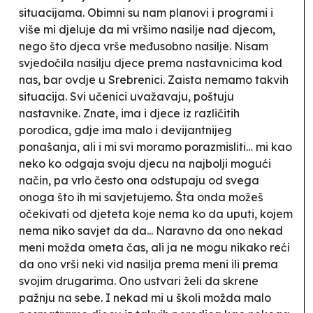
situacijama. Obimni su nam planovi i programi i
više mi djeluje da mi vršimo nasilje nad djecom,
nego što djeca vrše međusobno nasilje. Nisam
svjedočila nasilju djece prema nastavnicima kod
nas, bar ovdje u Srebrenici. Zaista nemamo takvih
situacija. Svi učenici uvažavaju, poštuju
nastavnike. Znate, ima i djece iz različitih
porodica, gdje ima malo i devijantnijeg
ponašanja, ali i mi svi moramo porazmisliti… mi kao
neko ko odgaja svoju djecu na najbolji mogući
način, pa vrlo često ona odstupaju od svega
onoga što ih mi savjetujemo. Šta onda možeš
očekivati od djeteta koje nema ko da uputi, kojem
nema niko savjet da da... Naravno da ono nekad
meni možda ometa čas, ali ja ne mogu nikako reći
da ono vrši neki vid nasilja prema meni ili prema
svojim drugarima. Ono ustvari želi da skrene
pažnju na sebe. I nekad mi u školi možda malo